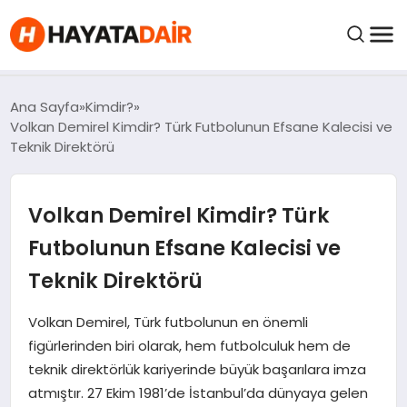
felix markets pro
felix markets finans
felix markets 360
felix markets
felix markets yorum
FIYATLAR
Ana Sayfa
Kimdir?
Volkan Demirel Kimdir? Türk Futbolunun Efsane Kalecisi ve
Teknik Direktörü
HABERLER
Volkan Demirel Kimdir? Türk
İNCELEMELER
Futbolunun Efsane Kalecisi ve
KRIPTO PARALAR
Teknik Direktörü
KIMDIR?
Volkan Demirel, Türk futbolunun en önemli
figürlerinden biri olarak, hem futbolculuk hem de
teknik direktörlük kariyerinde büyük başarılara imza
NEDIR?
atmıştır. 27 Ekim 1981’de İstanbul’da dünyaya gelen