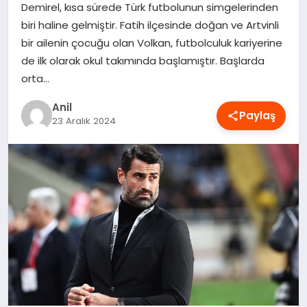
Demirel, kısa sürede Türk futbolunun simgelerinden
OYUN
biri haline gelmiştir. Fatih ilçesinde doğan ve Artvinli
bir ailenin çocuğu olan Volkan, futbolculuk kariyerine
RÜYA TABIRLERI
de ilk olarak okul takımında başlamıştır. Başlarda
orta…
SAĞLIK
Anil
Paylaş
23 Aralık 2024
TEKNOLOJI