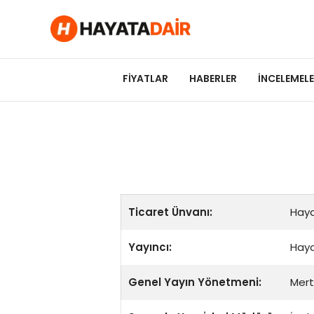
felix markets pro
felix markets finans
felix markets 360
felix markets
felix markets yorum
FIYATLAR
HABERLER
İNCELEMEL
Ticaret Ünvanı:
Haya
Yayıncı:
Haya
Genel Yayın Yönetmeni:
Mert