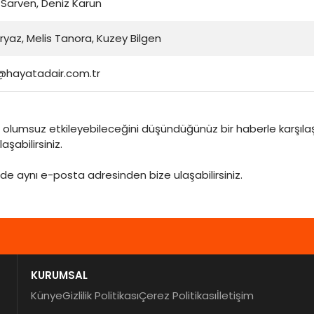
 Sarven, Deniz Karun
Eryaz, Melis Tanora, Kuzey Bilgen
@hayatadair.com.tr
olumsuz etkileyebileceğini düşündüğünüz bir haberle karşılaştı
aşabilirsiniz.
 de aynı e-posta adresinden bize ulaşabilirsiniz.
KURUMSAL
Künye
Gizlilik Politikası
Çerez Politikası
İletişim