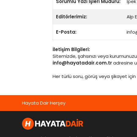
Sorumlu Yazı İşleri Müdürü:
İpek
Editörlerimiz:
Alp 
E-Posta:
info
İletişim Bilgileri:
Sitemizde, şahsınızı veya kurumunuzu 
info@hayatadair.com.tr
adresine ul
Her türlü soru, görüş veya şikayet için
Hayata Dair Herşey