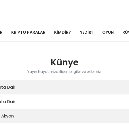
ER
KRIPTO PARALAR
KIMDIR?
NEDIR?
OYUN
RÜ
Künye
Yayın hayatımıza ilişkin bilgiler ve ekibimiz.
ta Dair
ta Dair
 Akyon