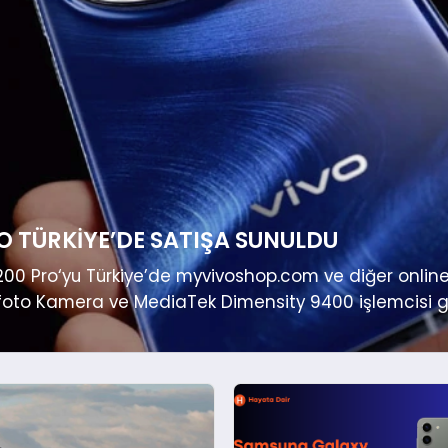
O TÜRKIYE’DE SATIŞA SUNULDU
 X200 Pro‘yu Türkiye’de myvivoshop.com ve diğer onlin
elefoto Kamera ve MediaTek Dimensity 9400 işlemcisi gi
tış noktalarında kullanıcıların beğenisine sunulacak.