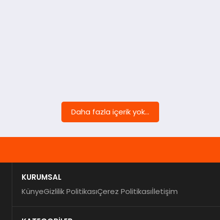
Daha fazla içerik yok...
KURUMSAL
Künye
Gizlilik Politikası
Çerez Politikası
İletişim