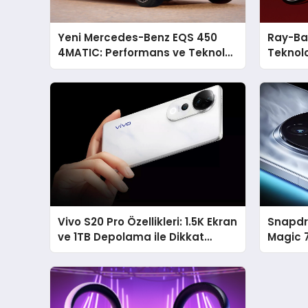
Yeni Mercedes-Benz EQS 450
Ray-Ban
4MATIC: Performans ve Teknoloji
Teknolo
Dolu Bir Deneyim
Vivo S20 Pro Özellikleri: 1.5K Ekran
Snapdra
ve 1TB Depolama ile Dikkat
Magic 
Çekiyor