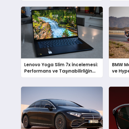
Hibrit Seçenekleriyle
Lenovo Yoga Slim 7x İncelemesi:
BMW Mo
Performans ve Taşınabilirliğin
ve Hype
Zirvesi
Tanıttı