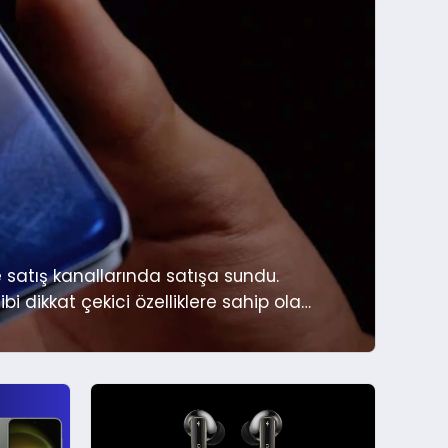
e satış kanallarında satışa sundu.
bi dikkat çekici özelliklere sahip olan
 Yeni model, Titanyum Grisi renk