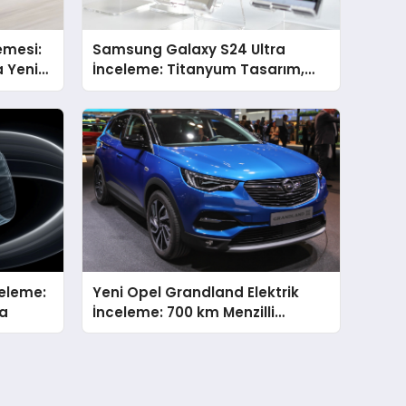
emesi:
Samsung Galaxy S24 Ultra
a Yeni
İnceleme: Titanyum Tasarım,
Yapay Zeka ve Güçlü
Performans
celeme:
Yeni Opel Grandland Elektrik
da
İnceleme: 700 km Menzilli
Elektrikli SUV