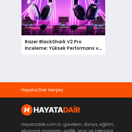
Razer BlackShark V2 Pro
İnceleme: Yüksek Performans ve
Konfor
Hayata Dair Herşey
Hayatadair.com.tr, gündem, dünya, eğitim,
ekonomi, magazin, sağlık, spor ve teknoloji