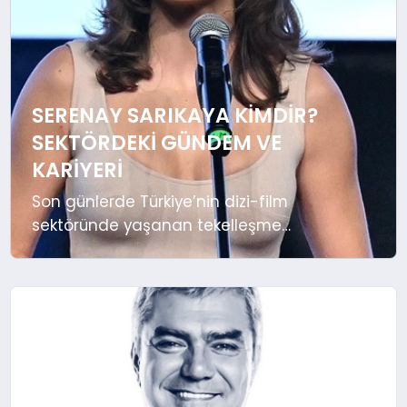
OYUN
RÜYA TABIRLERI
SERENAY SARIKAYA KIMDIR?
SAĞLIK
SEKTÖRDEKI GÜNDEM VE
KARIYERI
TEKNOLOJI
Son günlerde Türkiye’nin dizi-film
sektöründe yaşanan tekelleşme
iddiaları, ünlü oyuncu Serenay
Sarıkaya’yı yeniden gündeme taşıdı. ID
İletişim ve menajer Ayşe Barım’a yönelik
ortaya atılan iddialar, sektördeki adalet
tartışmalarını alevlendirirken, Rekabet
Kurumu’nun başlattığı soruşturmada
Serenay Sarıkaya’nın da adı geçiyor.