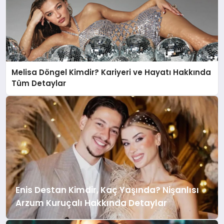
Melisa Döngel Kimdir? Kariyeri ve Hayatı Hakkında
Tüm Detaylar
Enis Destan Kimdir, Kaç Yaşında? Nişanlısı
Arzum Kuruçalı Hakkında Detaylar