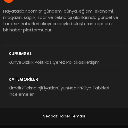
Hayatadair.com.tr, gündem, dünya, eğitim, ekonomi,
magazin, sağlık, spor ve teknoloji alanlarında güncel ve
tarafsız haberleri okuyucularıyla buluşturan kapsamlı
bir haber platformudur.
KURUMSAL
Künye
Gizlilik Politikası
Çerez Politikası
İletişim
KATEGORİLER
Kimdir?
Teknoloji
Fiyatlar
Oyun
Nedir?
Rüya Tabirleri
İncelemeler
Seobaz Haber Teması