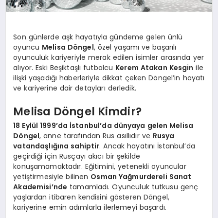
Son günlerde aşk hayatıyla gündeme gelen ünlü
oyuncu
Melisa Döngel
, özel yaşamı ve başarılı
oyunculuk kariyeriyle merak edilen isimler arasında yer
alıyor. Eski Beşiktaşlı futbolcu
Kerem Atakan Kesgin
ile
ilişki yaşadığı haberleriyle dikkat çeken Döngel’in hayatı
ve kariyerine dair detayları derledik.
Melisa Döngel Kimdir?
18 Eylül 1999’da İstanbul’da dünyaya gelen Melisa
Döngel
, anne tarafından Rus asıllıdır ve
Rusya
vatandaşlığına sahiptir
. Ancak hayatını İstanbul’da
geçirdiği için Rusçayı akıcı bir şekilde
konuşamamaktadır. Eğitimini, yetenekli oyuncular
yetiştirmesiyle bilinen
Osman Yağmurdereli Sanat
Akademisi’nde
tamamladı. Oyunculuk tutkusu genç
yaşlardan itibaren kendisini gösteren Döngel,
kariyerine emin adımlarla ilerlemeyi başardı.