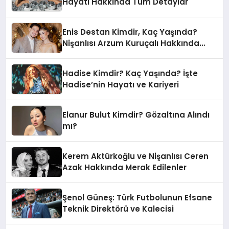
Hayatı Hakkında Tüm Detaylar
Enis Destan Kimdir, Kaç Yaşında?
Nişanlısı Arzum Kuruçalı Hakkında
Detaylar
Hadise Kimdir? Kaç Yaşında? İşte
Hadise’nin Hayatı ve Kariyeri
Elanur Bulut Kimdir? Gözaltına Alındı
mı?
Kerem Aktürkoğlu ve Nişanlısı Ceren
Azak Hakkında Merak Edilenler
Şenol Güneş: Türk Futbolunun Efsane
Teknik Direktörü ve Kalecisi