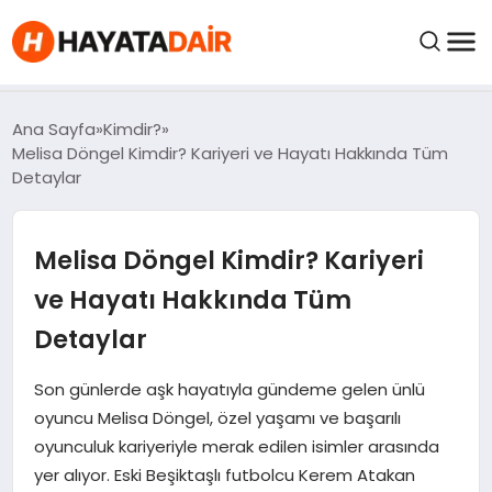
felix markets pro
felix markets finans
felix markets 360
felix markets
felix markets yorum
FIYATLAR
Ana Sayfa
Kimdir?
Melisa Döngel Kimdir? Kariyeri ve Hayatı Hakkında Tüm
Detaylar
HABERLER
Melisa Döngel Kimdir? Kariyeri
İNCELEMELER
ve Hayatı Hakkında Tüm
KRIPTO PARALAR
Detaylar
KIMDIR?
Son günlerde aşk hayatıyla gündeme gelen ünlü
oyuncu Melisa Döngel, özel yaşamı ve başarılı
oyunculuk kariyeriyle merak edilen isimler arasında
NEDIR?
yer alıyor. Eski Beşiktaşlı futbolcu Kerem Atakan