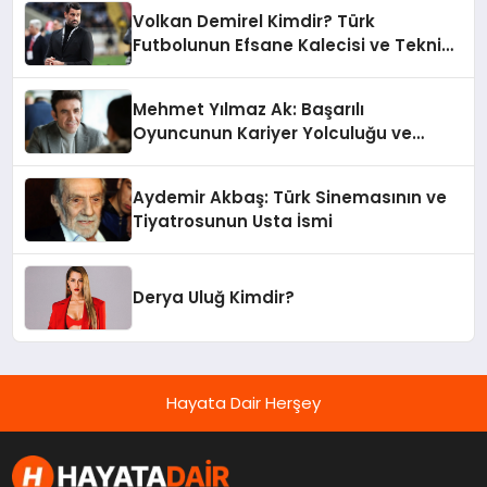
Volkan Demirel Kimdir? Türk
Futbolunun Efsane Kalecisi ve Teknik
Direktörü
Mehmet Yılmaz Ak: Başarılı
Oyuncunun Kariyer Yolculuğu ve
İstatistikleri
Aydemir Akbaş: Türk Sinemasının ve
Tiyatrosunun Usta İsmi
Derya Uluğ Kimdir?
Hayata Dair Herşey