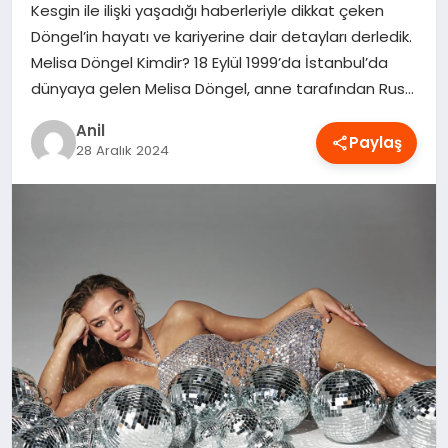
Kesgin ile ilişki yaşadığı haberleriyle dikkat çeken
OYUN
Döngel’in hayatı ve kariyerine dair detayları derledik.
Melisa Döngel Kimdir? 18 Eylül 1999’da İstanbul’da
RÜYA TABIRLERI
dünyaya gelen Melisa Döngel, anne tarafından Rus…
Anil
SAĞLIK
Paylaş
28 Aralık 2024
TEKNOLOJI