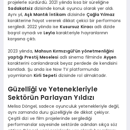
projelerle sürdürdü. 2021 yılında kısa bir süreliğine
Sadakatsiz
dizisinde konuk oyuncu olarak yer aldı.
Aynı yıl,
Aşk Mantık İntikam
dizisinde
Çağla Yılmaz
karakterine hayat vererek dikkat çekici bir performans
sergiledi. 2022 yılında ise
Kusursuz Kiracı
adlı dizide
başrol oynadı ve
Leyla
karakteriyle hayranlarının
karşısına çıktı.
2023 yılında,
Mahsun Kırmızıgül’ün yönetmenliğini
yaptığı Prestij Meselesi
adlı sinema filminde
Ayşen
karakterini canlandırarak beyaz perdede de kendisini
kanıtladı. Şu anda ise Now TV platformunda
yayımlanan
Kirli Sepeti
dizisinde rol almaktadır.
Güzelliği ve Yetenekleriyle
Sektörün Parlayan Yıldızı
Melisa Döngel, sadece oyunculuk yetenekleriyle değil,
aynı zamanda duru güzelliğiyle de dikkat çekiyor.
Çeşitli dizi ve film projelerinde sergilediği
performanslar sayesinde sektörde adından sıkça söz