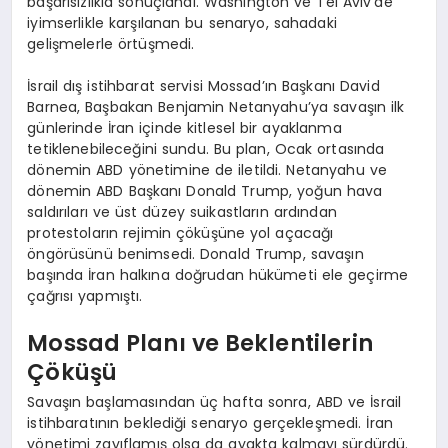
başarısızlıkla sonuçlandı. Washington ve Tel Aviv’de
iyimserlikle karşılanan bu senaryo, sahadaki
gelişmelerle örtüşmedi.
İsrail dış istihbarat servisi Mossad’ın Başkanı David
Barnea, Başbakan Benjamin Netanyahu’ya savaşın ilk
günlerinde İran içinde kitlesel bir ayaklanma
tetiklenebileceğini sundu. Bu plan, Ocak ortasında
dönemin ABD yönetimine de iletildi. Netanyahu ve
dönemin ABD Başkanı Donald Trump, yoğun hava
saldırıları ve üst düzey suikastların ardından
protestoların rejimin çöküşüne yol açacağı
öngörüsünü benimsedi. Donald Trump, savaşın
başında İran halkına doğrudan hükümeti ele geçirme
çağrısı yapmıştı.
Mossad Planı ve Beklentilerin
Çöküşü
Savaşın başlamasından üç hafta sonra, ABD ve İsrail
istihbaratının beklediği senaryo gerçekleşmedi. İran
yönetimi zayıflamış olsa da ayakta kalmayı sürdürdü.