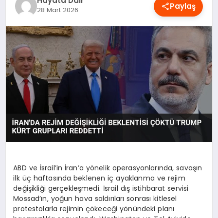
Hayata Dair
Paylaş
OYUN
28 Mart 2026
RÜYA TABIRLERI
SAĞLIK
TEKNOLOJI
ABD ve İsrail’in İran’a yönelik operasyonlarında, savaşın
ilk üç haftasında beklenen iç ayaklanma ve rejim
değişikliği gerçekleşmedi. İsrail dış istihbarat servisi
Mossad’ın, yoğun hava saldırıları sonrası kitlesel
protestolarla rejimin çökeceği yönündeki planı