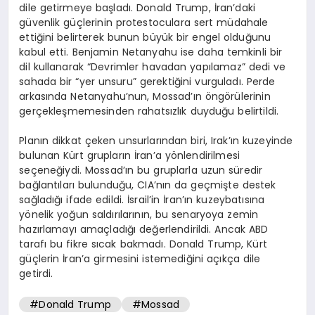
dile getirmeye başladı. Donald Trump, İran’daki
güvenlik güçlerinin protestoculara sert müdahale
ettiğini belirterek bunun büyük bir engel olduğunu
kabul etti. Benjamin Netanyahu ise daha temkinli bir
dil kullanarak “Devrimler havadan yapılamaz” dedi ve
sahada bir “yer unsuru” gerektiğini vurguladı. Perde
arkasında Netanyahu’nun, Mossad’ın öngörülerinin
gerçekleşmemesinden rahatsızlık duyduğu belirtildi.
Planın dikkat çeken unsurlarından biri, Irak’ın kuzeyinde
bulunan Kürt grupların İran’a yönlendirilmesi
seçeneğiydi. Mossad’ın bu gruplarla uzun süredir
bağlantıları bulunduğu, CIA’nın da geçmişte destek
sağladığı ifade edildi. İsrail’in İran’ın kuzeybatısına
yönelik yoğun saldırılarının, bu senaryoya zemin
hazırlamayı amaçladığı değerlendirildi. Ancak ABD
tarafı bu fikre sıcak bakmadı. Donald Trump, Kürt
güçlerin İran’a girmesini istemediğini açıkça dile
getirdi.
#Donald Trump
#Mossad