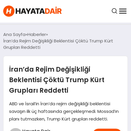
felix markets pro
felix markets finans
felix markets 360
felix markets
felix markets yorum
FIYATLAR
Ana Sayfa
Haberler
İran’da Rejim Değişikliği Beklentisi Çöktü Trump Kürt
Grupları Reddetti
HABERLER
İran’da Rejim Değişikliği
İNCELEMELER
Beklentisi Çöktü Trump Kürt
KRIPTO PARALAR
Grupları Reddetti
KIMDIR?
ABD ve İsrail’in İran’da rejim değişikliği beklentisi
savaşın ilk üç haftasında gerçekleşmedi. Mossad’ın
planı tutmazken, Trump Kürt grupları reddetti.
NEDIR?