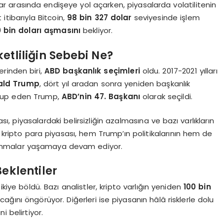
cılar arasında endişeye yol açarken, piyasalarda volatilitenin
itibarıyla Bitcoin,
98 bin 327 dolar
seviyesinde işlem
0 bin doları aşmasını
bekliyor.
etliliğin Sebebi Ne?
rinden biri,
ABD başkanlık seçimleri
oldu. 2017-2021 yılları
ald Trump
, dört yıl aradan sonra yeniden başkanlık
up eden Trump,
ABD’nin 47. Başkanı
olarak seçildi.
 piyasalardaki belirsizliğin azalmasına ve bazı varlıkların
ripto para piyasası, hem Trump’ın politikalarının hem de
alanmalar yaşamaya devam ediyor.
eklentiler
ikiye böldü. Bazı analistler, kripto varlığın yeniden
100 bin
ağını öngörüyor. Diğerleri ise piyasanın hâlâ risklerle dolu
 belirtiyor.