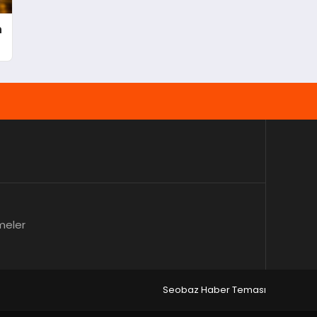
n
meler
Seobaz Haber Teması