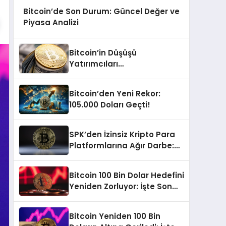
Bitcoin’de Son Durum: Güncel Değer ve
Piyasa Analizi
Bitcoin’in Düşüşü
Yatırımcıları
Endişelendiriyor: Güncel
Değer Ne Durumda?
Bitcoin’den Yeni Rekor:
105.000 Doları Geçti!
SPK’den İzinsiz Kripto Para
Platformlarına Ağır Darbe:
108 Siteye Erişim Engeli
Bitcoin 100 Bin Dolar Hedefini
Yeniden Zorluyor: İşte Son
Durum!
Bitcoin Yeniden 100 Bin