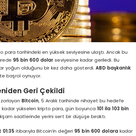
ipto para tarihindeki en yüksek seviyesine ulaştı. Ancak bu
sürede
95 bin 600 dolar
seviyesine kadar geriledi. Bu
dar yoğun olduğunu bir kez daha gösterdi.
ABD başkanlık
kte başrol oynuyor.
niden Geri Çekildi
i zorlayan
Bitcoin
, 5 Aralık tarihinde nihayet bu hedefe
 kadar yükselen kripto para, gün boyunca
101 ila 103 bin
şam saatlerinde yerini sert bir düşüşe bıraktı.
t 01:35
itibarıyla Bitcoin’in değeri
95 bin 600 dolara
kadar