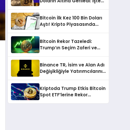
Doların Altına Geriledi: İşte
Detaylar
Bitcoin İlk Kez 100 Bin Doları
Aştı! Kripto Piyasasında
Tarihi An
Bitcoin Rekor Tazeledi:
Trump’ın Seçim Zaferi ve
Faiz İndirimi Etkisi
Binance TR, İsim ve Alan Adı
Değişikliğiyle Yatırımcılarını
Uyarıyor
Kriptoda Trump Etkis Bitcoin
Spot ETF’lerine Rekor
Sermaye Girişi