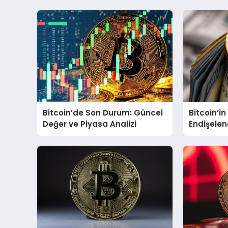
Bitcoin’de Son Durum: Güncel
Bitcoin’in
Değer ve Piyasa Analizi
Endişelen
Ne Duru