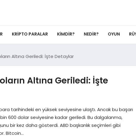
ER
KRIPTO PARALAR
KIMDIR?
NEDIR?
OYUN
RÜ
ların Altına Geriledi: İşte Detaylar
ların Altına Geriledi: İşte
o para tarihindeki en yüksek seviyesine ulaştı. Ancak bu başarı
5 bin 600 dolar seviyesine kadar geriledi. Bu dalgalanma,
unu bir kez daha gösterdi. ABD başkanlık seçimleri gibi
r. Bitcoin…