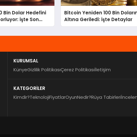
0 Bin Dolar Hedefini
Bitcoin Yeniden 100 Bin Doları
orluyor: İşte Son
Altına Geriledi: İşte Detaylar
KURUMSAL
Künye
Gizlilik Politikası
Çerez Politikası
İletişim
KATEGORİLER
Kimdir?
Teknoloji
Fiyatlar
Oyun
Nedir?
Rüya Tabirleri
İncele