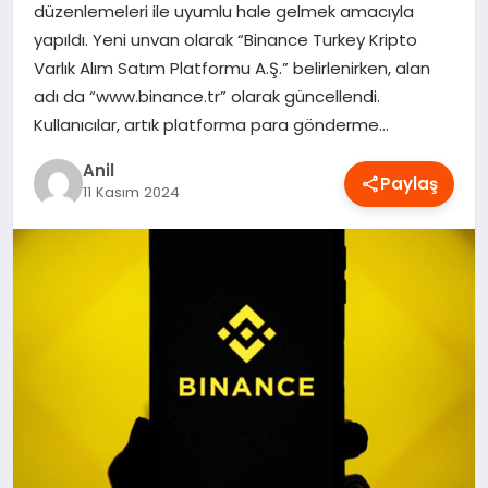
düzenlemeleri ile uyumlu hale gelmek amacıyla
OYUN
yapıldı. Yeni unvan olarak “Binance Turkey Kripto
Varlık Alım Satım Platformu A.Ş.” belirlenirken, alan
RÜYA TABIRLERI
adı da “www.binance.tr” olarak güncellendi.
Kullanıcılar, artık platforma para gönderme…
SAĞLIK
Anil
Paylaş
11 Kasım 2024
TEKNOLOJI