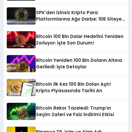
SPK’den İzinsiz Kripto Para
Platformlarına Ağır Darbe: 108 Siteye
Erişim Engeli
Bitcoin 100 Bin Dolar Hedefini Yeniden
Zorluyor: İşte Son Durum!
Bitcoin Yeniden 100 Bin Doların Altına
Geriledi: İşte Detaylar
Bitcoin İlk Kez 100 Bin Doları Aştı!
Kripto Piyasasında Tarihi An
Bitcoin Rekor Tazeledi: Trump’ın
Seçim Zaferi ve Faiz İndirimi Etkisi
Binance TR, İsim ve Alan Adı