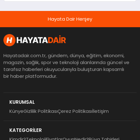
Hayata Dair Herşey
Hayatadair.com.tr, gündem, dünya, eğitim, ekonomi,
magazin, sağlık, spor ve teknoloji alanlarında güncel ve
tarafsız haberleri okuyucularıyla buluşturan kapsamlı
bir haber platformudur.
KURUMSAL
Künye
Gizlilik Politikası
Çerez Politikası
İletişim
KATEGORİLER
Kimdir?
Teknoloji
Fiyatlar
Oyun
Nedir?
Rüya Tabirleri