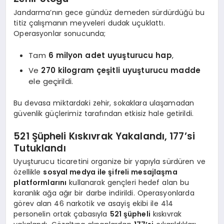
Jandarma’nın gece gündüz demeden sürdürdüğü bu
titiz çalışmanın meyveleri dudak uçuklattı.
Operasyonlar sonucunda;
Tam
6 milyon adet uyuşturucu hap
,
Ve
270 kilogram çeşitli uyuşturucu madde
ele geçirildi.
Bu devasa miktardaki zehir, sokaklara ulaşamadan
güvenlik güçlerimiz tarafından etkisiz hale getirildi.
521 Şüpheli Kıskıvrak Yakalandı, 177’si
Tutuklandı
Uyuşturucu ticaretini organize bir yapıyla sürdüren ve
özellikle
sosyal medya ile şifreli mesajlaşma
platformlarını
kullanarak gençleri hedef alan bu
karanlık ağa ağır bir darbe indirildi. Operasyonlarda
görev alan 46 narkotik ve asayiş ekibi ile 414
personelin ortak çabasıyla
521 şüpheli
kıskıvrak