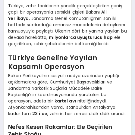
Türkiye, zehir tacirlerine yönelik gerçekleştirilen geniş
çaplı bir operasyonla sarsıldı! İçişleri Bakanı
Ali
Yerlikaya
, Jandarma Genel Komutanlığı’nın son iki
haftadır sürdürdüğü amansız mücadelenin detaylarını
kamuoyuyla paylaştı. Ülkenin dört bir yanına yayılan bu
devasa harekâtta,
milyonlarca uyuşturucu hap
ele
geçirilirken, zehir şebekelerinin bel kemiği kırıldı.
Türkiye Geneline Yayılan
Kapsamlı Operasyon
Bakan Yerlikaya’nın sosyal medya üzerinden yaptığı
açıklamalara göre, Cumhuriyet Başsavcılıkları ve
Jandarma Narkotik Suçlarla Mücadele Daire
Başkanlığı’nın koordinasyonunda yürütülen bu
operasyon, adeta bir
kartel avı
niteliğindeydi.
Afyonkarahisar’dan Van’a, İstanbul’dan Antalya’ya
kadar tam
23 ilde
, zehirin her zerresi didik didik arandı.
Nefes Kesen Rakamlar: Ele Geçirilen
Zehir Stoğu