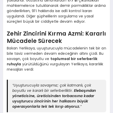
yakalandı. Gözaltına alınanlardan
177’si
çıkarıldıkları
mahkemelerce tutuklanarak demir parmaklıklar ardına
gönderilirken, 91’i hakkında ise adli kontrol kararı
uygulandı. Diğer şüphelilerin sorgulama ve yasal
süreçleri büyük bir ciddiyetle devam ediyor.
Zehir Zincirini Kırma Azmi: Kararlı
Mücadele Sürecek
Bakan Yerlikaya, uyuşturucuyla mücadelenin tek bir an
bile taviz vermeden devam edeceğinin altını çizdi. Bu
savaşın, çok boyutlu ve
toplumsal bir seferberlik
ruhuyla
yürütüldüğünü vurgulayan Yerlikaya, kararlılık
mesajları verdi:
“Uyuşturucuyla savaşımız; çok katmanlı, çok
boyutlu ve kararlı bir seferberliktir.
Elebaşından
yöneticisine, üreticisinden torbacısına kadar
uyuşturucu zincirinin her halkasını büyük
operasyonlarla tek tek kırıp atıyoruz.
“