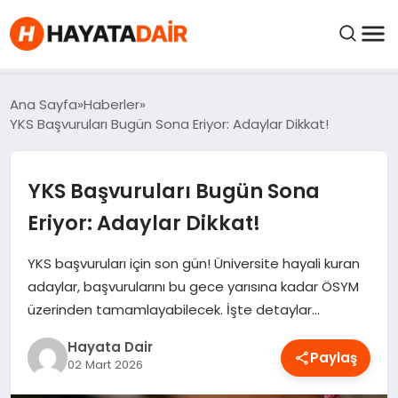
FIYATLAR
Ana Sayfa
Haberler
YKS Başvuruları Bugün Sona Eriyor: Adaylar Dikkat!
HABERLER
YKS Başvuruları Bugün Sona
İNCELEMELER
Eriyor: Adaylar Dikkat!
KRIPTO PARALAR
YKS başvuruları için son gün! Üniversite hayali kuran
adaylar, başvurularını bu gece yarısına kadar ÖSYM
üzerinden tamamlayabilecek. İşte detaylar…
KIMDIR?
Hayata Dair
Paylaş
NEDIR?
02 Mart 2026