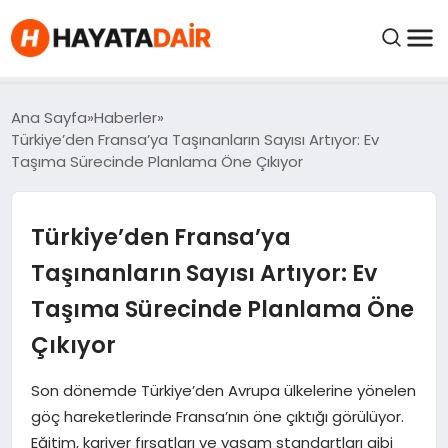
felix markets pro
felix markets finans
felix markets 360
felix markets
felix markets yorum
FIYATLAR
Ana Sayfa
Haberler
Türkiye’den Fransa’ya Taşınanların Sayısı Artıyor: Ev
Taşıma Sürecinde Planlama Öne Çıkıyor
HABERLER
Türkiye’den Fransa’ya
İNCELEMELER
Taşınanların Sayısı Artıyor: Ev
KRIPTO PARALAR
Taşıma Sürecinde Planlama Öne
Çıkıyor
KIMDIR?
Son dönemde Türkiye’den Avrupa ülkelerine yönelen
NEDIR?
göç hareketlerinde Fransa’nın öne çıktığı görülüyor.
Eğitim, kariyer fırsatları ve yaşam standartları gibi