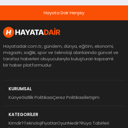
Hayata Dair Herşey
Hayatadair.com.tr, gündem, dünya, eğitim, ekonomi,
magazin, sağlık, spor ve teknoloji alanlarında güncel ve
tarafsız haberleri okuyucularıyla buluşturan kapsamlı
bir haber platformudur.
KURUMSAL
Künye
Gizlilik Politikası
Çerez Politikası
İletişim
KATEGORİLER
Kimdir?
Teknoloji
Fiyatlar
Oyun
Nedir?
Rüya Tabirleri