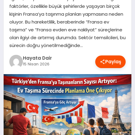
faktörler, özellikle büyük şehirlerde yaşayan birçok
OYUN
kişinin Fransa’ya taşınma planları yapmasına neden
oluyor. Bu hareketlilik, beraberinde “Fransa ev
RÜYA TABIRLERI
taşıma” ve “Fransa evden eve nakliyat” süreçlerine
olan ilgiyi de artırmış durumda. Sektör temsilcileri, bu
SAĞLIK
sürecin doğru yönetilmediğinde…
Hayata Dair
TEKNOLOJI
Paylaş
15 Nisan 2026