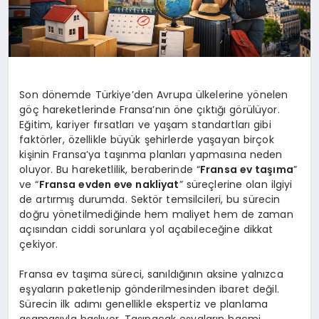
Son dönemde Türkiye’den Avrupa ülkelerine yönelen
göç hareketlerinde Fransa’nın öne çıktığı görülüyor.
Eğitim, kariyer fırsatları ve yaşam standartları gibi
faktörler, özellikle büyük şehirlerde yaşayan birçok
kişinin Fransa’ya taşınma planları yapmasına neden
oluyor. Bu hareketlilik, beraberinde “
Fransa ev taşıma
”
ve “
Fransa evden eve nakliyat
” süreçlerine olan ilgiyi
de artırmış durumda. Sektör temsilcileri, bu sürecin
doğru yönetilmediğinde hem maliyet hem de zaman
açısından ciddi sorunlara yol açabileceğine dikkat
çekiyor.
Fransa ev taşıma süreci, sanıldığının aksine yalnızca
eşyaların paketlenip gönderilmesinden ibaret değil.
Sürecin ilk adımı genellikle ekspertiz ve planlama
aşamasıyla başlıyor. Taşınacak eşyaların hacmi,