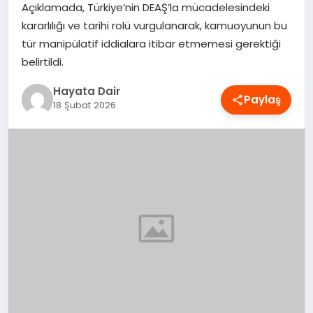
Açıklamada, Türkiye’nin DEAŞ’la mücadelesindeki
OYUN
kararlılığı ve tarihi rolü vurgulanarak, kamuoyunun bu
tür manipülatif iddialara itibar etmemesi gerektiği
RÜYA TABIRLERI
belirtildi.
Hayata Dair
SAĞLIK
Paylaş
18 Şubat 2026
TEKNOLOJI