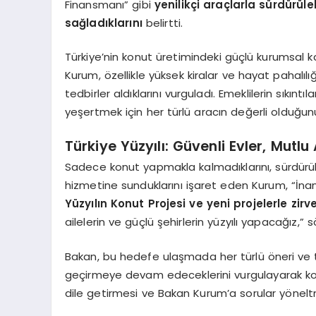
Finansmanı” gibi
yenilikçi araçlarla sürdürül
sağladıklarını
belirtti.
Türkiye’nin konut üretimindeki güçlü kurumsal
Kurum, özellikle yüksek kiralar ve hayat pahalıl
tedbirler aldıklarını vurguladı. Emeklilerin sıkı
yeşertmek için her türlü aracın değerli olduğun
Türkiye Yüzyılı: Güvenli Evler, Mutlu 
Sadece konut yapmakla kalmadıklarını, sürdürülebi
hizmetine sunduklarını işaret eden Kurum, “İna
Yüzyılın Konut Projesi ve yeni projelerle zir
ailelerin ve güçlü şehirlerin yüzyılı yapacağız,” s
Bakan, bu hedefe ulaşmada her türlü öneri ve tal
geçirmeye devam edeceklerini vurgulayarak konu
dile getirmesi ve Bakan Kurum’a sorular yönelt