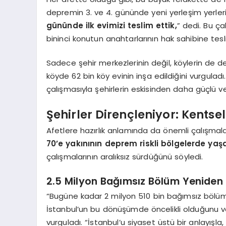
depremin 3. ve 4. gününde yeni yerleşim yerleri 
gününde ilk evimizi teslim ettik,
” dedi. Bu ça
bininci konutun anahtarlarının hak sahibine tesl
Sadece şehir merkezlerinin değil, köylerin de de
köyde 62 bin köy evinin inşa edildiğini vurguladı. 
çalışmasıyla şehirlerin eskisinden daha güçlü ve
Şehirler Dirençleniyor: Kents
Afetlere hazırlık anlamında da önemli çalışmala
70’e yakınının deprem riskli bölgelerde yaş
çalışmalarının aralıksız sürdüğünü söyledi.
2.5 Milyon Bağımsız Bölüm Yeniden 
“Bugüne kadar 2 milyon 510 bin bağımsız bölüm
İstanbul’un bu dönüşümde öncelikli olduğunu ve 
vurguladı. “İstanbul’u siyaset üstü bir anlayışla