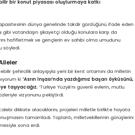
ebilir bir konut piyasası oluşturmaya katkı
 kapasitesinin dünya genelinde takdir gördüğünü ifade eden
ığı gibi vatandaşın şikayetçi olduğu konulara karşı da
ntılarını hafifletmek ve gençlerin ev sahibi olma umudunu
u söyledi.
Aileler
lir şehircilik anlayışıyla yeni bir kent ortamını da milletin
nıyorum ki
‘Asrın İnşası’nda yazdığımız başarı öyküsünü,
veye taşıyacağız.
‘Türkiye Yüzyılı’nı güvenli evlerin, mutlu
özleriyle vizyonunu pekiştirdi.
ebi dikkate alacaklarını, projeleri milletle birlikte hayata
şmasını tamamladı. Toplantı, milletvekillerinin görüşlerini
mesiyle sona erdi.