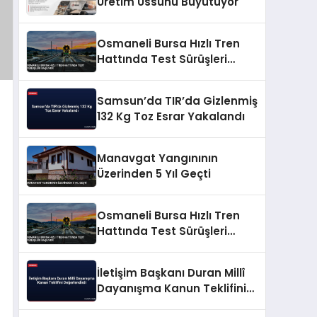
Üretim Üssünü Büyütüyor
Osmaneli Bursa Hızlı Tren
Hattında Test Sürüşleri
Başlıyor
Samsun’da TIR’da Gizlenmiş
132 Kg Toz Esrar Yakalandı
Manavgat Yangınının
Üzerinden 5 Yıl Geçti
Osmaneli Bursa Hızlı Tren
Hattında Test Sürüşleri
Başlıyor
İletişim Başkanı Duran Millî
Dayanışma Kanun Teklifini
Değerlendirdi