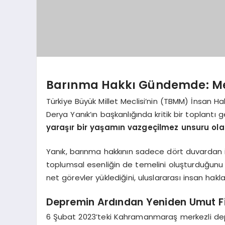
Barınma Hakkı Gündemde: Me
Türkiye Büyük Millet Meclisi’nin (TBMM) İnsan Ha
Derya Yanık’ın başkanlığında kritik bir toplantı 
yaraşır bir yaşamın vazgeçilmez unsuru ola
Yanık, barınma hakkının sadece dört duvardan i
toplumsal esenliğin de temelini oluşturduğunu
net görevler yüklediğini, uluslararası insan haklar
Depremin Ardından Yeniden Umut Fil
6 Şubat 2023’teki Kahramanmaraş merkezli depr