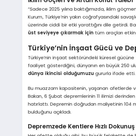
İklim Göçleri ve Artan Konut Talebi
“Sadece 2025 yılına baktığımızda, iklim göçmen
Kurum, Türkiye’nin yakın coğrafyasındaki savaşla
üzerinde ciddi bir etki yarattığını dile getirdi. B
üst seviyeye çıkarmak için
tüm araçları etkin b
Türkiye’nin İnşaat Gücü ve De
Türkiye’nin inşaat sektöründeki küresel gücüne
faaliyet gösterdiğini, dünyanın en büyük 250 ulu
dünya ikincisi olduğumuzu
gururla ifade etti.
Bu muazzam kapasitenin, yaşanan afetlerde ve bü
Bakan, 6 Şubat depremlerinin 11 ilimizi derinden 
hatırlattı. Depremin doğrudan maliyetinin 104 mil
bulduğunu açıkladı.
Depremzede Kentlere Hızlı Dokunuş
Her afette olduğu gibi, bu büyük felakette de hı