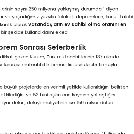
lerinin sayısı 250 milyona yaklaşmış durumda,” diyen
r ve yaşadığımız yüzyılın felaketi depremlerin, konut talebi
akanlık olarak
vatandaşların ev sahibi olma oranını en
ir şekilde kullandıklarını ekledi.
prem Sonrası Seferberlik
 dikkat çeken Kurum, Türk müteahhitlerinin 137 ülkede
slararası müteahhitlik firması listesinde 45 firmayla
yük projelerde en verimli şekilde kullanıldığını belirten
etkilediğini ve 53 bini aşkın can kaybına yol açtığını
yar doları, dolaylı maliyetinin ise 150 milyar doları
zla reaksiyon gösterdiklerini anlatan Kurum, “11 ilimizde