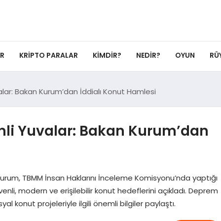
ER
KRIPTO PARALAR
KIMDIR?
NEDIR?
OYUN
RÜ
valar: Bakan Kurum’dan İddialı Konut Hamlesi
enli Yuvalar: Bakan Kurum’dan
at Kurum, TBMM İnsan Haklarını İnceleme Komisyonu’nda yaptığı
li, modern ve erişilebilir konut hedeflerini açıkladı. Deprem
 konut projeleriyle ilgili önemli bilgiler paylaştı.