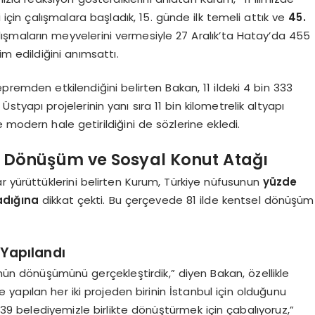
için çalışmalara başladık, 15. günde ilk temeli attık ve
45.
lışmaların meyvelerini vermesiyle 27 Aralık’ta Hatay’da 455
im edildiğini anımsattı.
premden etkilendiğini belirten Bakan, 11 ildeki 4 bin 333
Üstyapı projelerinin yanı sıra 11 bin kilometrelik altyapı
 modern hale getirildiğini de sözlerine ekledi.
el Dönüşüm ve Sosyal Konut Atağı
r yürüttüklerini belirten Kurum, Türkiye nüfusunun
yüzde
adığına
dikkat çekti. Bu çerçevede 81 ilde kentsel dönüşüm
Yapılandı
ün dönüşümünü gerçekleştirdik,” diyen Bakan, özellikle
yapılan her iki projeden birinin İstanbul için olduğunu
, 39 belediyemizle birlikte dönüştürmek için çabalıyoruz,”