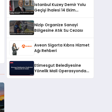
İstanbul Kuzey Demir Yolu
Geçişi İhalesi 14 Ekim
Tarihinde Yapılacak
Nizip Organize Sanayi
Bölgesine Atık Su Cezası
Aveon Sigorta Kıbrıs Hizmet
Ağı Rehberi
Etimesgut Belediyesine
Yönelik Mali Operasyonda
52 Gözaltı