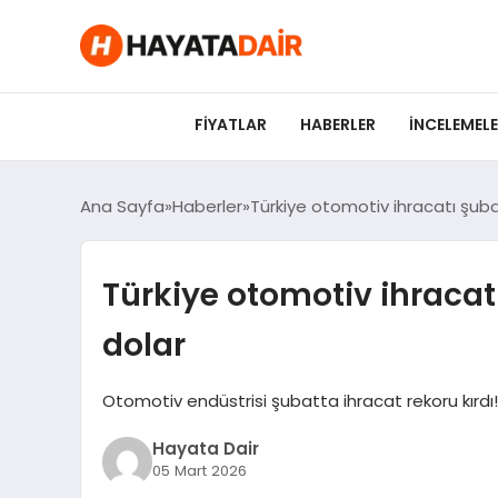
felix markets pro
felix markets finans
felix markets 360
felix markets
felix markets yorum
FIYATLAR
HABERLER
İNCELEMEL
Ana Sayfa
Haberler
Türkiye otomotiv ihracatı şubat
Türkiye otomotiv ihracatı
dolar
Otomotiv endüstrisi şubatta ihracat rekoru kırdı!
Hayata Dair
05 Mart 2026