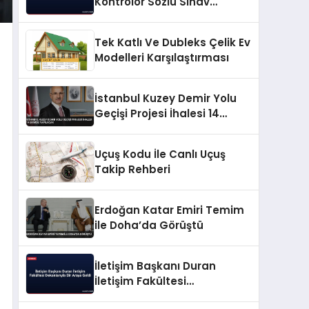
Kontrolör Sözlü Sınav
Sonuçları Açıklandı
Tek Katlı Ve Dubleks Çelik Ev
Modelleri Karşılaştırması
İstanbul Kuzey Demir Yolu
Geçişi Projesi İhalesi 14
Ekimde Yapılacak
Uçuş Kodu İle Canlı Uçuş
Takip Rehberi
Erdoğan Katar Emiri Temim
ile Doha’da Görüştü
İletişim Başkanı Duran
İletişim Fakültesi
Dekanlarıyla Bir Araya Geldi