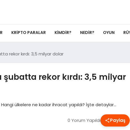
ER
KRIPTO PARALAR
KIMDIR?
NEDIR?
OYUN
RÜ
ta rekor kırdı: 3,5 milyar dolar
 şubatta rekor kırdı: 3,5 milyar
 Hangi ülkelere ne kadar ihracat yapıldı? İşte detaylar…
0 Yorum Yapıldı
Paylaş