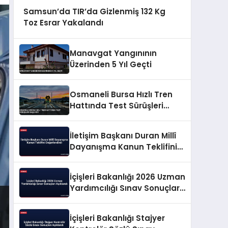
Samsun’da TIR’da Gizlenmiş 132 Kg
Toz Esrar Yakalandı
Manavgat Yangınının
Üzerinden 5 Yıl Geçti
Osmaneli Bursa Hızlı Tren
Hattında Test Sürüşleri
Başlıyor
İletişim Başkanı Duran Millî
Dayanışma Kanun Teklifini
Değerlendirdi
İçişleri Bakanlığı 2026 Uzman
Yardımcılığı Sınav Sonuçları
Açıklandı
İçişleri Bakanlığı Stajyer