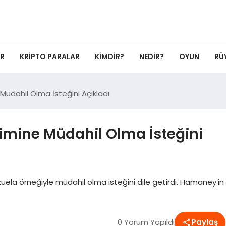
ER
KRIPTO PARALAR
KIMDIR?
NEDIR?
OYUN
RÜ
 Müdahil Olma İsteğini Açıkladı
çimine Müdahil Olma İsteğini
zuela örneğiyle müdahil olma isteğini dile getirdi. Hamaney’in
0 Yorum Yapıldı
Paylaş