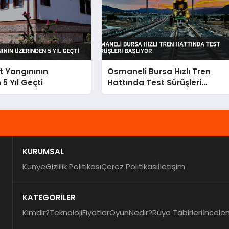
 Yangınının
Osmaneli Bursa Hızlı Tren
5 Yıl Geçti
Hattında Test Sürüşleri
Başlıyor
KURUMSAL
Künye
Gizlilik Politikası
Çerez Politikası
İletişim
KATEGORİLER
Kimdir?
Teknoloji
Fiyatlar
Oyun
Nedir?
Rüya Tabirleri
İncele