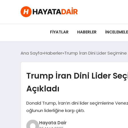
felix markets pro
felix markets finans
felix markets 360
felix markets
felix markets yorum
FIYATLAR
HABERLER
İNCELEMEL
Ana Sayfa
Haberler
Trump İran Dini Lider Seçimine
Trump İran Dini Lider Se
Açıkladı
Donald Trump, İran’ın dini lider seçimlerine Vene
oğlunun liderliğine karşı çıktı.
Hayata Dair