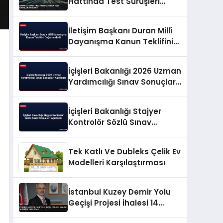
Hattında Test Sürüşleri
Başlıyor
İletişim Başkanı Duran Millî
Dayanışma Kanun Teklifini
Değerlendirdi
İçişleri Bakanlığı 2026 Uzman
Yardımcılığı Sınav Sonuçları
Açıklandı
İçişleri Bakanlığı Stajyer
Kontrolör Sözlü Sınav
Sonuçları Açıklandı
Tek Katlı Ve Dubleks Çelik Ev
Modelleri Karşılaştırması
İstanbul Kuzey Demir Yolu
Geçişi Projesi İhalesi 14
Ekimde Yapılacak