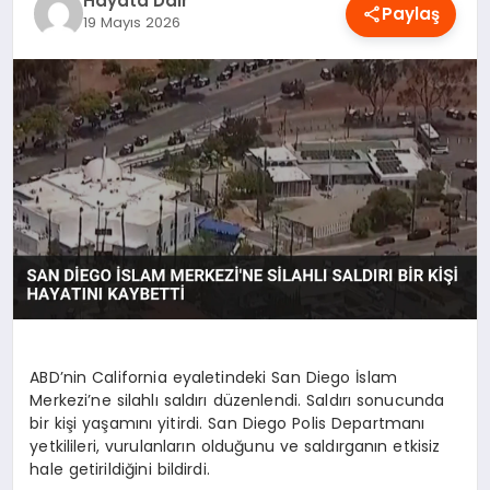
Hayata Dair
Paylaş
OYUN
19 Mayıs 2026
RÜYA TABIRLERI
SAĞLIK
TEKNOLOJI
ABD’nin California eyaletindeki San Diego İslam
Merkezi’ne silahlı saldırı düzenlendi. Saldırı sonucunda
bir kişi yaşamını yitirdi. San Diego Polis Departmanı
yetkilileri, vurulanların olduğunu ve saldırganın etkisiz
hale getirildiğini bildirdi.