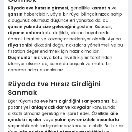
Rüyada eve hırsızın girmesi
, genellikle
kısmetin
ve
şansın
habercisidir. Böyle bir rüya, bilinçaltınızda sahip
olduğunuz olumsuz düşünceleri yansıtsa da, bu
şansın yakında size geleceğini
gösterir. Kısacası,
rüyanın anlamı
kötü değildir, aksine hayatınızda
önemli fırsatlar ve kazançlar bekleniyor olabilir. Ayrıca,
rüya sahibi
dikkatini doğru noktalara yöneltmeli ve bu
fırsatları değerlendirmek için hazır olmalıdır.
Düşmanlarınız
veya kötü niyetli kişiler tarafından
izleniyor olsanız da, sonunda başarılı ve mutlu bir
döneme adım atacaksınız.
Rüyada Eve Hırsız Girdiğini
Sanmak
Eğer rüyanızda
eve hırsız girdiğini sanıyorsanız
, bu,
potansiyel
anlaşmazlıklar ve kavgalar
konusunda
dikkatli olmanız gerektiğine işaret eder. Özellikle
aile
içindeki ilişkiler
veya
yakın çevrenizdeki insanlarla
yaşanabilecek tartışmalar söz konusu olabilir. Bu tür bir