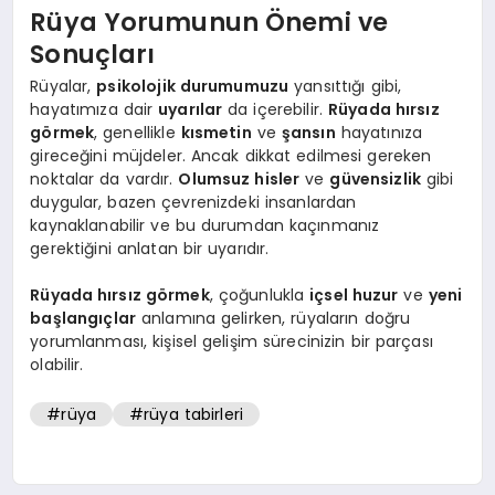
Rüya Yorumunun Önemi ve
Sonuçları
Rüyalar,
psikolojik durumumuzu
yansıttığı gibi,
hayatımıza dair
uyarılar
da içerebilir.
Rüyada hırsız
görmek
, genellikle
kısmetin
ve
şansın
hayatınıza
gireceğini müjdeler. Ancak dikkat edilmesi gereken
noktalar da vardır.
Olumsuz hisler
ve
güvensizlik
gibi
duygular, bazen çevrenizdeki insanlardan
kaynaklanabilir ve bu durumdan kaçınmanız
gerektiğini anlatan bir uyarıdır.
Rüyada hırsız görmek
, çoğunlukla
içsel huzur
ve
yeni
başlangıçlar
anlamına gelirken, rüyaların doğru
yorumlanması, kişisel gelişim sürecinizin bir parçası
olabilir.
#rüya
#rüya tabirleri