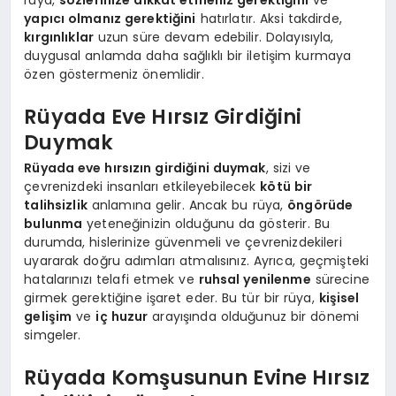
rüya,
sözlerinize dikkat etmeniz gerektiğini
ve
yapıcı olmanız gerektiğini
hatırlatır. Aksi takdirde,
kırgınlıklar
uzun süre devam edebilir. Dolayısıyla,
duygusal anlamda daha sağlıklı bir iletişim kurmaya
özen göstermeniz önemlidir.
Rüyada Eve Hırsız Girdiğini
Duymak
Rüyada eve hırsızın girdiğini duymak
, sizi ve
çevrenizdeki insanları etkileyebilecek
kötü bir
talihsizlik
anlamına gelir. Ancak bu rüya,
öngörüde
bulunma
yeteneğinizin olduğunu da gösterir. Bu
durumda, hislerinize güvenmeli ve çevrenizdekileri
uyararak doğru adımları atmalısınız. Ayrıca, geçmişteki
hatalarınızı telafi etmek ve
ruhsal yenilenme
sürecine
girmek gerektiğine işaret eder. Bu tür bir rüya,
kişisel
gelişim
ve
iç huzur
arayışında olduğunuz bir dönemi
simgeler.
Rüyada Komşusunun Evine Hırsız