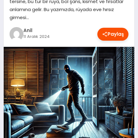
tersine, bu tür bir rüya, bol şans, kısmet ve fırsatlar
OYUN
anlamına gelir. Bu yazımızda, rüyada eve hırsız
girmesi…
RÜYA TABIRLERI
Anil
Paylaş
11 Aralık 2024
SAĞLIK
TEKNOLOJI