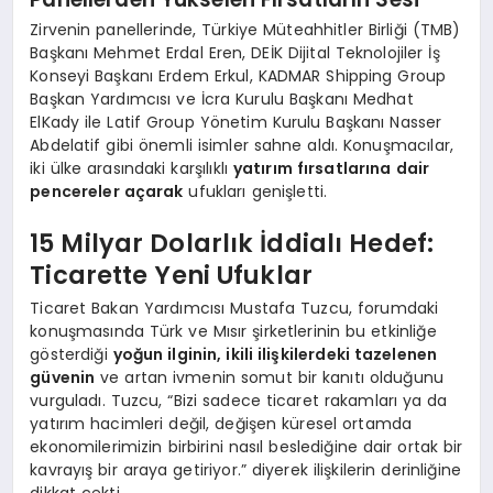
Zirvenin panellerinde, Türkiye Müteahhitler Birliği (TMB)
Başkanı Mehmet Erdal Eren, DEİK Dijital Teknolojiler İş
Konseyi Başkanı Erdem Erkul, KADMAR Shipping Group
Başkan Yardımcısı ve İcra Kurulu Başkanı Medhat
ElKady ile Latif Group Yönetim Kurulu Başkanı Nasser
Abdelatif gibi önemli isimler sahne aldı. Konuşmacılar,
iki ülke arasındaki karşılıklı
yatırım fırsatlarına dair
pencereler açarak
ufukları genişletti.
15 Milyar Dolarlık İddialı Hedef:
Ticarette Yeni Ufuklar
Ticaret Bakan Yardımcısı Mustafa Tuzcu, forumdaki
konuşmasında Türk ve Mısır şirketlerinin bu etkinliğe
gösterdiği
yoğun ilginin, ikili ilişkilerdeki tazelenen
güvenin
ve artan ivmenin somut bir kanıtı olduğunu
vurguladı. Tuzcu, “Bizi sadece ticaret rakamları ya da
yatırım hacimleri değil, değişen küresel ortamda
ekonomilerimizin birbirini nasıl beslediğine dair ortak bir
kavrayış bir araya getiriyor.” diyerek ilişkilerin derinliğine
dikkat çekti.