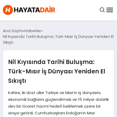
felix markets pro
felix markets finans
felix markets 360
felix markets
felix markets yorum
FIYATLAR
Ana Sayfa
Haberler
Nil Kıyısında Tarihi Buluşma: Türk-Mısır İş Dünyası Yeniden El
Sıkıştı
HABERLER
Nil Kıyısında Tarihi Buluşma:
İNCELEMELER
Türk-Mısır İş Dünyası Yeniden El
KRIPTO PARALAR
Sıkıştı
KIMDIR?
Kahire, iki dost ülke Türkiye ve Mısır’ın iş dünyasını,
ekonomik bağlarını güçlendirmek ve 15 milyar dolarlık
dev bir ticaret hacmi hedefi belirlemek üzere bir
NEDIR?
araya getirdi. Cumhurbaşkanı Erdoğan’ın Mısır