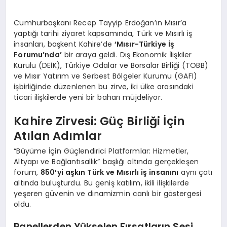
Cumhurbaşkanı Recep Tayyip Erdoğan’ın Mısır’a
yaptığı tarihi ziyaret kapsamında, Türk ve Mısırlı iş
insanları, başkent Kahire’de
‘Mısır-Türkiye İş
Forumu’nda’
bir araya geldi. Dış Ekonomik İlişkiler
Kurulu (DEİK), Türkiye Odalar ve Borsalar Birliği (TOBB)
ve Mısır Yatırım ve Serbest Bölgeler Kurumu (GAFI)
işbirliğinde düzenlenen bu zirve, iki ülke arasındaki
ticari ilişkilerde yeni bir baharı müjdeliyor.
Kahire Zirvesi: Güç Birliği İçin
Atılan Adımlar
“Büyüme İçin Güçlendirici Platformlar: Hizmetler,
Altyapı ve Bağlantısallık” başlığı altında gerçekleşen
forum,
850’yi aşkın Türk ve Mısırlı iş insanını
aynı çatı
altında buluşturdu. Bu geniş katılım, ikili ilişkilerde
yeşeren güvenin ve dinamizmin canlı bir göstergesi
oldu.
Panellerden Yükselen Fırsatların Sesi