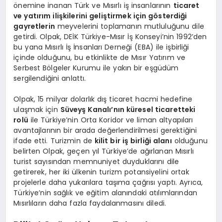
önemine inanan Türk ve Mısırlı iş insanlarının
ticaret
ve yatırım ilişkilerini geliştirmek için gösterdiği
gayretlerin
meyvelerini toplamanın mutluluğunu dile
getirdi. Olpak, DEİK Türkiye-Mısır İş Konseyi’nin 1992’den
bu yana Mısırlı İş İnsanları Derneği (EBA) ile işbirliği
içinde olduğunu, bu etkinlikte de Mısır Yatırım ve
Serbest Bölgeler Kurumu ile yakın bir eşgüdüm
sergilendiğini anlattı.
Olpak, 15 milyar dolarlık dış ticaret hacmi hedefine
ulaşmak için
Süveyş Kanalı’nın küresel ticaretteki
rolü
ile Türkiye’nin Orta Koridor ve liman altyapıları
avantajlarının bir arada değerlendirilmesi gerektiğini
ifade etti. Turizmin de
kilit bir iş birliği alanı
olduğunu
belirten Olpak, geçen yıl Türkiye’de ağırlanan Mısırlı
turist sayısından memnuniyet duyduklarını dile
getirerek, her iki ülkenin turizm potansiyelini ortak
projelerle daha yukarılara taşıma çağrısı yaptı. Ayrıca,
Türkiye’nin sağlık ve eğitim alanındaki atılımlarından
Mısırlıların daha fazla faydalanmasını diledi.