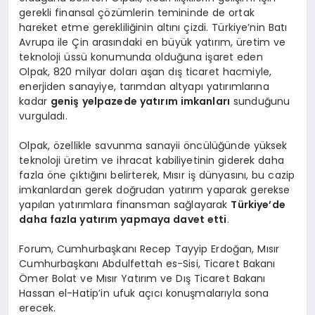
gerekli finansal çözümlerin temininde de ortak
hareket etme gerekliliğinin altını çizdi. Türkiye’nin Batı
Avrupa ile Çin arasındaki en büyük yatırım, üretim ve
teknoloji üssü konumunda olduğuna işaret eden
Olpak, 820 milyar doları aşan dış ticaret hacmiyle,
enerjiden sanayiye, tarımdan altyapı yatırımlarına
kadar
geniş yelpazede yatırım imkanları
sunduğunu
vurguladı.
Olpak, özellikle savunma sanayii öncülüğünde yüksek
teknoloji üretim ve ihracat kabiliyetinin giderek daha
fazla öne çıktığını belirterek, Mısır iş dünyasını, bu cazip
imkanlardan gerek doğrudan yatırım yaparak gerekse
yapılan yatırımlara finansman sağlayarak
Türkiye’de
daha fazla yatırım yapmaya davet etti
.
Forum, Cumhurbaşkanı Recep Tayyip Erdoğan, Mısır
Cumhurbaşkanı Abdulfettah es-Sisi, Ticaret Bakanı
Ömer Bolat ve Mısır Yatırım ve Dış Ticaret Bakanı
Hassan el-Hatip’in ufuk açıcı konuşmalarıyla sona
erecek.