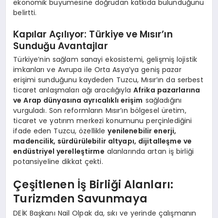
ekonomik büyümesine doğrudan katkıda bulunduğunu
belirtti.
Kapılar Açılıyor: Türkiye ve Mısır’ın
Sunduğu Avantajlar
Türkiye’nin sağlam sanayi ekosistemi, gelişmiş lojistik
imkanları ve Avrupa ile Orta Asya’ya geniş pazar
erişimi sunduğunu kaydeden Tuzcu, Mısır’ın da serbest
ticaret anlaşmaları ağı aracılığıyla
Afrika pazarlarına
ve Arap dünyasına ayrıcalıklı erişim
sağladığını
vurguladı. Son reformların Mısır’ın bölgesel üretim,
ticaret ve yatırım merkezi konumunu perçinlediğini
ifade eden Tuzcu, özellikle
yenilenebilir enerji,
madencilik, sürdürülebilir altyapı, dijitalleşme ve
endüstriyel yerelleştirme
alanlarında artan iş birliği
potansiyeline dikkat çekti.
Çeşitlenen İş Birliği Alanları:
Turizmden Savunmaya
DEİK Başkanı Nail Olpak da, sıkı ve yerinde çalışmanın