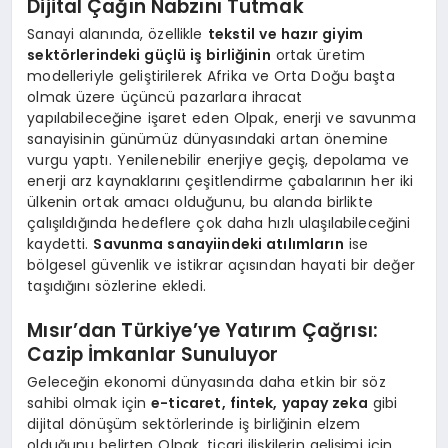
Dijital Çağın Nabzını Tutmak
Sanayi alanında, özellikle
tekstil ve hazır giyim
sektörlerindeki güçlü iş birliğinin
ortak üretim
modelleriyle geliştirilerek Afrika ve Orta Doğu başta
olmak üzere üçüncü pazarlara ihracat
yapılabileceğine işaret eden Olpak, enerji ve savunma
sanayisinin günümüz dünyasındaki artan önemine
vurgu yaptı. Yenilenebilir enerjiye geçiş, depolama ve
enerji arz kaynaklarını çeşitlendirme çabalarının her iki
ülkenin ortak amacı olduğunu, bu alanda birlikte
çalışıldığında hedeflere çok daha hızlı ulaşılabileceğini
kaydetti.
Savunma sanayiindeki atılımların
ise
bölgesel güvenlik ve istikrar açısından hayati bir değer
taşıdığını sözlerine ekledi.
Mısır’dan Türkiye’ye Yatırım Çağrısı:
Cazip İmkanlar Sunuluyor
Geleceğin ekonomi dünyasında daha etkin bir söz
sahibi olmak için
e-ticaret, fintek, yapay zeka
gibi
dijital dönüşüm sektörlerinde iş birliğinin elzem
olduğunu belirten Olpak, ticari ilişkilerin gelişimi için