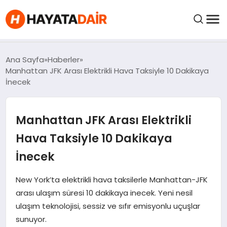
felix markets pro
felix markets finans
felix markets 360
felix markets
felix markets yorum
FIYATLAR
Ana Sayfa
Haberler
Manhattan JFK Arası Elektrikli Hava Taksiyle 10 Dakikaya
İnecek
HABERLER
Manhattan JFK Arası Elektrikli
İNCELEMELER
Hava Taksiyle 10 Dakikaya
KRIPTO PARALAR
İnecek
KIMDIR?
New York’ta elektrikli hava taksilerle Manhattan-JFK
arası ulaşım süresi 10 dakikaya inecek. Yeni nesil
ulaşım teknolojisi, sessiz ve sıfır emisyonlu uçuşlar
NEDIR?
sunuyor.