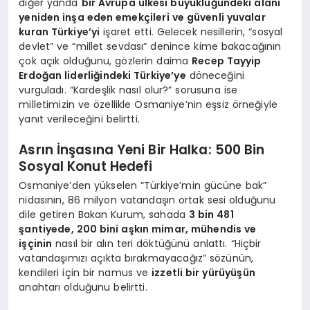
diğer yanda
bir Avrupa ülkesi büyüklüğündeki alanı
yeniden inşa eden emekçileri ve güvenli yuvalar
kuran Türkiye’yi
işaret etti. Gelecek nesillerin, “sosyal
devlet” ve “millet sevdası” denince kime bakacağının
çok açık olduğunu, gözlerin daima
Recep Tayyip
Erdoğan liderliğindeki Türkiye’ye
döneceğini
vurguladı. “Kardeşlik nasıl olur?” sorusuna ise
milletimizin ve özellikle Osmaniye’nin eşsiz örneğiyle
yanıt verileceğini belirtti.
Asrın İnşasına Yeni Bir Halka: 500 Bin
Sosyal Konut Hedefi
Osmaniye’den yükselen “Türkiye’min gücüne bak”
nidasının, 86 milyon vatandaşın ortak sesi olduğunu
dile getiren Bakan Kurum, sahada
3 bin 481
şantiyede, 200 bini aşkın mimar, mühendis ve
işçinin
nasıl bir alın teri döktüğünü anlattı. “Hiçbir
vatandaşımızı açıkta bırakmayacağız” sözünün,
kendileri için bir namus ve
izzetli bir yürüyüşün
anahtarı olduğunu belirtti.