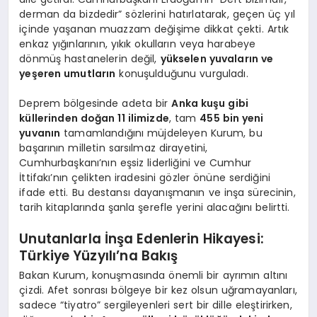
derman da bizdedir” sözlerini hatırlatarak, geçen üç yıl
içinde yaşanan muazzam değişime dikkat çekti. Artık
enkaz yığınlarının, yıkık okulların veya harabeye
dönmüş hastanelerin değil,
yükselen yuvaların ve
yeşeren umutların
konuşulduğunu vurguladı.
Deprem bölgesinde adeta bir
Anka kuşu gibi
küllerinden doğan 11 ilimizde
, tam
455 bin yeni
yuvanın
tamamlandığını müjdeleyen Kurum, bu
başarının milletin sarsılmaz dirayetini,
Cumhurbaşkanı’nın eşsiz liderliğini ve Cumhur
İttifakı’nın çelikten iradesini gözler önüne serdiğini
ifade etti. Bu destansı dayanışmanın ve inşa sürecinin,
tarih kitaplarında şanla şerefle yerini alacağını belirtti.
Unutanlarla İnşa Edenlerin Hikayesi:
Türkiye Yüzyılı’na Bakış
Bakan Kurum, konuşmasında önemli bir ayrımın altını
çizdi. Afet sonrası bölgeye bir kez olsun uğramayanları,
sadece “tiyatro” sergileyenleri sert bir dille eleştirirken,