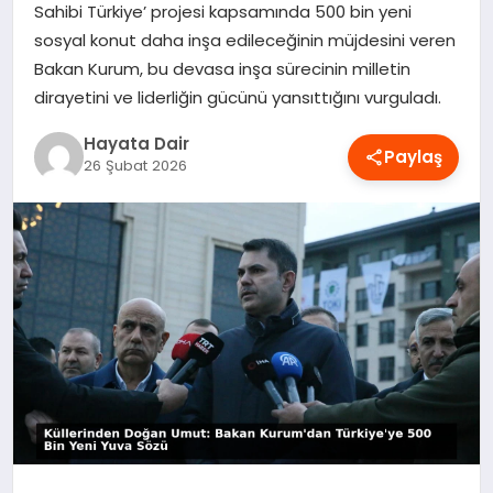
Sahibi Türkiye’ projesi kapsamında 500 bin yeni
OYUN
sosyal konut daha inşa edileceğinin müjdesini veren
Bakan Kurum, bu devasa inşa sürecinin milletin
RÜYA TABIRLERI
dirayetini ve liderliğin gücünü yansıttığını vurguladı.
Hayata Dair
SAĞLIK
Paylaş
26 Şubat 2026
TEKNOLOJI