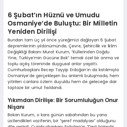
6 Şubat’ın Hüznü ve Umudu
Osmaniye’de Buluştu: Bir Milletin
Yeniden Dirilişi
Bundan tam üç yıl önce yüreğimizi dağlayan 6 Şubat
depremlerinin yıldönümünde, Çevre, Şehircilik ve İklim
Değişikliği Bakanı Murat Kurum, “Küllerinden Doğdu
Yine, Türkiye’min Gücüne Bak” temalı özel bir anma ve
toplu açılış töreninde duygusal anlar yaşattı.
Cumhurbaşkanı Recep Tayyip Erdoğan’ın da katılımıyla
Osmaniye’de gerçekleşen bu anlamlı buluşmada, hem
yitirilen canlara özlem duyuldu hem de geleceğe dair
taptaze bir umut fısıldandı.
Yıkımdan Dirilişe: Bir Sorumluluğun Onur
Nişanı
Bakan Kurum, o kara günün sabahından bu yana
üstlendikleri vazifenin, bir “şeref madalyası” olduğunu
dile getirdi. Cumhurbaşkanı Erdoğan’ın “Dert bizimdir,