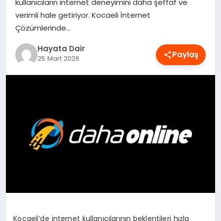
kullanıcıların internet deneyimini daha şeffaf ve
OYUN
verimli hale getiriyor. Kocaeli İnternet
Çözümlerinde…
RÜYA TABIRLERI
Hayata Dair
Paylaş
25 Mart 2026
SAĞLIK
TEKNOLOJI
Kocaeli’de internet kullanıcılarının beklentileri hızla