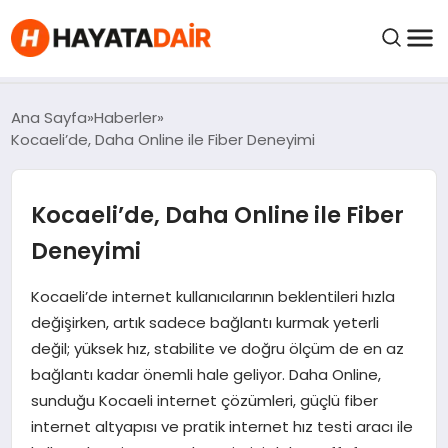
felix markets pro
felix markets finans
felix markets 360
felix markets
felix markets yorum
FIYATLAR
Ana Sayfa
Haberler
Kocaeli’de, Daha Online ile Fiber Deneyimi
HABERLER
Kocaeli’de, Daha Online ile Fiber
İNCELEMELER
Deneyimi
KRIPTO PARALAR
Kocaeli’de internet kullanıcılarının beklentileri hızla
değişirken, artık sadece bağlantı kurmak yeterli
değil; yüksek hız, stabilite ve doğru ölçüm de en az
KIMDIR?
bağlantı kadar önemli hale geliyor. Daha Online,
sunduğu Kocaeli internet çözümleri, güçlü fiber
NEDIR?
internet altyapısı ve pratik internet hız testi aracı ile