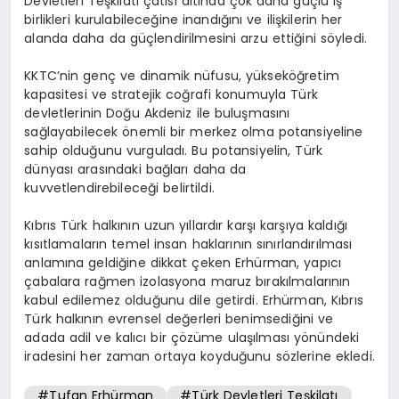
Devletleri Teşkilatı çatısı altında çok daha güçlü iş
birlikleri kurulabileceğine inandığını ve ilişkilerin her
alanda daha da güçlendirilmesini arzu ettiğini söyledi.
KKTC’nin genç ve dinamik nüfusu, yükseköğretim
kapasitesi ve stratejik coğrafi konumuyla Türk
devletlerinin Doğu Akdeniz ile buluşmasını
sağlayabilecek önemli bir merkez olma potansiyeline
sahip olduğunu vurguladı. Bu potansiyelin, Türk
dünyası arasındaki bağları daha da
kuvvetlendirebileceği belirtildi.
Kıbrıs Türk halkının uzun yıllardır karşı karşıya kaldığı
kısıtlamaların temel insan haklarının sınırlandırılması
anlamına geldiğine dikkat çeken Erhürman, yapıcı
çabalara rağmen izolasyona maruz bırakılmalarının
kabul edilemez olduğunu dile getirdi. Erhürman, Kıbrıs
Türk halkının evrensel değerleri benimsediğini ve
adada adil ve kalıcı bir çözüme ulaşılması yönündeki
iradesini her zaman ortaya koyduğunu sözlerine ekledi.
#Tufan Erhürman
#Türk Devletleri Teşkilatı