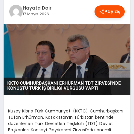
OYUN
Hayata Dair
Paylaş
17 Mayıs 2026
RÜYA TABIRLERI
SAĞLIK
TEKNOLOJI
Kuzey Kıbrıs Türk Cumhuriyeti (KKTC) Cumhurbaşkanı
Tufan Erhürman, Kazakistan’ın Türkistan kentinde
düzenlenen Türk Devletleri Teşkilatı (TDT) Devlet
Başkanları Konseyi Gayriresmi Zirvesi’nde önemli