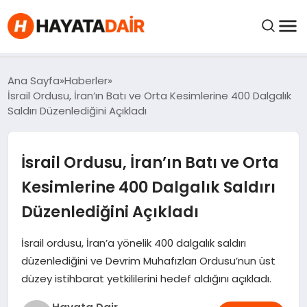
felix markets pro
felix markets finans
felix markets 360
felix markets
felix markets yorum
FIYATLAR
Ana Sayfa
Haberler
İsrail Ordusu, İran’ın Batı ve Orta Kesimlerine 400 Dalgalık
Saldırı Düzenlediğini Açıkladı
HABERLER
İsrail Ordusu, İran’ın Batı ve Orta
İNCELEMELER
Kesimlerine 400 Dalgalık Saldırı
KRIPTO PARALAR
Düzenlediğini Açıkladı
KIMDIR?
İsrail ordusu, İran’a yönelik 400 dalgalık saldırı
düzenlediğini ve Devrim Muhafızları Ordusu’nun üst
düzey istihbarat yetkililerini hedef aldığını açıkladı.
NEDIR?