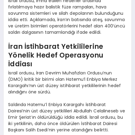
İsrail ordusu, imha edilen hedefler arasında
fırlatılmaya hazır balistik füze rampaları, hava
savunma sistemleri ve silah depolarının bulunduğunu
iddia etti. Açıklamada, İran’ın batısında ateş, savunma
ve üretim birimleri operatörlerini hedef alan 400’üncü
saldırı dalgasının tamamlandığı ifade edildi.
İran İstihbarat Yetkililerine
Yönelik Hedef Operasyonu
İddiası
İsrail ordusu, İran Devrim Muhafızları Ordusu’nun
(DMO) kritik bir birimi olan Hatemu’l Enbiya Merkez
Karargahı’nın üst düzey istihbarat yetkililerinin hedef
alındığını öne sürdü.
Saldırıda Hatemu’l Enbiya Karargahı İstihbarat
Dairesi’nin üst düzey yetkilileri Abdullah Celalineseb ve
Emir Şeriat’ın öldürüldüğü iddia edildi. İsrail ordusu, bu
iki yetkilinin, daha önce öldürülen İstihbarat Dairesi
Başkanı Salih Esedi’nin yerine atandığını belirtti.