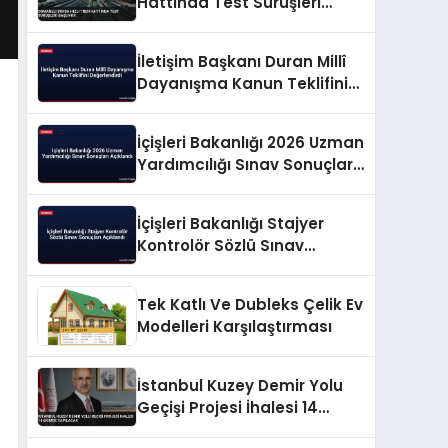
Hattında Test Sürüşleri
Başlıyor
İletişim Başkanı Duran Millî
Dayanışma Kanun Teklifini
Değerlendirdi
İçişleri Bakanlığı 2026 Uzman
Yardımcılığı Sınav Sonuçları
Açıklandı
İçişleri Bakanlığı Stajyer
Kontrolör Sözlü Sınav
Sonuçları Açıklandı
Tek Katlı Ve Dubleks Çelik Ev
Modelleri Karşılaştırması
İstanbul Kuzey Demir Yolu
Geçişi Projesi İhalesi 14
Ekimde Yapılacak