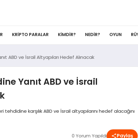
ER
KRIPTO PARALAR
KIMDIR?
NEDIR?
OYUN
RÜ
ıt ABD ve İsrail Altyapıları Hedef Alınacak
ine Yanıt ABD ve İsrail
ak
ri tehdidine karşılık ABD ve İsrail altyapılarını hedef alacağını
0 Yorum Yapıldı
Paylaş