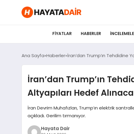
felix markets pro
felix markets finans
felix markets 360
felix markets
felix markets yorum
FIYATLAR
HABERLER
İNCELEMEL
Ana Sayfa
Haberler
İran’dan Trump’ın Tehdidine Yan
İran’dan Trump’ın Tehdid
Altyapıları Hedef Alınac
İran Devrim Muhafızları, Trump’ın elektrik santralle
açıkladı. Gerilim tırmanıyor.
Hayata Dair