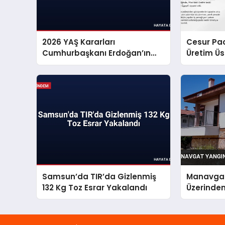
2026 YAŞ Kararları
Cesur Pac
Cumhurbaşkanı Erdoğan’ın
Üretim Ü
Onayıyla Belirlendi
Samsun’da TIR’da Gizlenmiş
Manavgat
132 Kg Toz Esrar Yakalandı
Üzerinden 