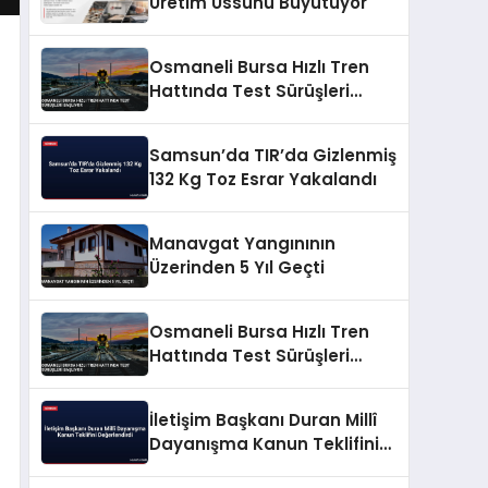
Üretim Üssünü Büyütüyor
Osmaneli Bursa Hızlı Tren
Hattında Test Sürüşleri
Başlıyor
Samsun’da TIR’da Gizlenmiş
132 Kg Toz Esrar Yakalandı
Manavgat Yangınının
Üzerinden 5 Yıl Geçti
Osmaneli Bursa Hızlı Tren
Hattında Test Sürüşleri
Başlıyor
İletişim Başkanı Duran Millî
Dayanışma Kanun Teklifini
Değerlendirdi