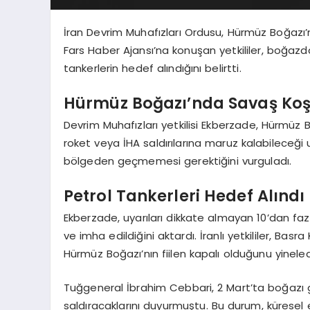
İran Devrim Muhafızları Ordusu, Hürmüz Boğazı’
Fars Haber Ajansı’na konuşan yetkililer, boğazda
tankerlerin hedef alındığını belirtti.
Hürmüz Boğazı’nda Savaş Koş
Devrim Muhafızları yetkilisi Ekberzade, Hürmüz 
roket veya İHA saldırılarına maruz kalabileceği
bölgeden geçmemesi gerektiğini vurguladı.
Petrol Tankerleri Hedef Alındı
Ekberzade, uyarıları dikkate almayan 10’dan faz
ve imha edildiğini aktardı. İranlı yetkililer, Ba
Hürmüz Boğazı’nın fiilen kapalı olduğunu yineled
Tuğgeneral İbrahim Cebbari, 2 Mart’ta boğazı 
saldıracaklarını duyurmuştu. Bu durum, küresel en