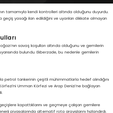
nın tamamıyla kendi kontrolleri altında olduğunu duyurdu.
 geçiş yasağı ilan edildiğini ve uyarıları dikkate almayan
ulları
Boğazı’nın savaş koşulları altında olduğunu ve gemilerin
 uyarısında bulundu. Ekberzade, bu nedenle gemilerin
la petrol tankerinin çeşitli mühimmatlarla hedef alındığını
sra Körfezi’ni Umman Körfezi ve Arap Denizi’ne bağlayan
i.
geçişlere kapattıklarını ve geçmeye çalışan gemilere
erji piyasalarında alternatif rota arayışlarını hızlandırdı.