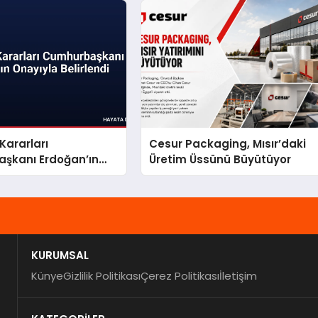
Kararları
Cesur Packaging, Mısır’daki
şkanı Erdoğan’ın
Üretim Üssünü Büyütüyor
Belirlendi
KURUMSAL
Künye
Gizlilik Politikası
Çerez Politikası
İletişim