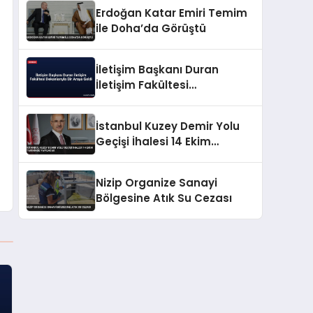
Erdoğan Katar Emiri Temim
ile Doha’da Görüştü
İletişim Başkanı Duran
İletişim Fakültesi
Dekanlarıyla Bir Araya Geldi
İstanbul Kuzey Demir Yolu
Geçişi İhalesi 14 Ekim
Tarihinde Yapılacak
Nizip Organize Sanayi
Bölgesine Atık Su Cezası