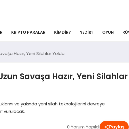
ER
KRIPTO PARALAR
KIMDIR?
NEDIR?
OYUN
RÜ
avaşa Hazır, Yeni Silahlar Yolda
Uzun Savaşa Hazır, Yeni Silahlar
klarını ve yakında yeni silah teknolojilerini devreye
r’ vurulacak.
0 Yorum Yapıldı
Paylaş