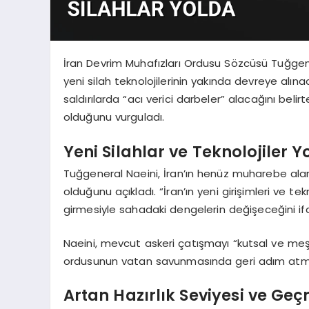
İran Devrim Muhafızları Ordusu Sözcüsü Tuğgene
yeni silah teknolojilerinin yakında devreye alın
saldırılarda “acı verici darbeler” alacağını bel
olduğunu vurguladı.
Yeni Silahlar ve Teknolojiler Y
Tuğgeneral Naeini, İran’ın henüz muharebe alan
olduğunu açıkladı. “İran’ın yeni girişimleri ve tek
girmesiyle sahadaki dengelerin değişeceğini if
Naeini, mevcut askeri çatışmayı “kutsal ve meşru
ordusunun vatan savunmasında geri adım atmay
Artan Hazırlık Seviyesi ve Ge