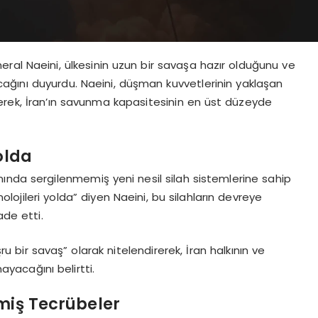
ral Naeini, ülkesinin uzun bir savaşa hazır olduğunu ve
acağını duyurdu. Naeini, düşman kuvvetlerinin yaklaşan
irterek, İran’ın savunma kapasitesinin en üst düzeyde
olda
ında sergilenmemiş yeni nesil silah sistemlerine sahip
nolojileri yolda” diyen Naeini, bu silahların devreye
ade etti.
 bir savaş” olarak nitelendirerek, İran halkının ve
acağını belirtti.
çmiş Tecrübeler