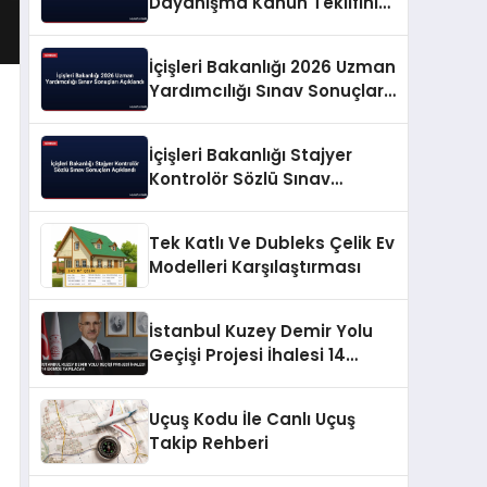
Dayanışma Kanun Teklifini
Değerlendirdi
İçişleri Bakanlığı 2026 Uzman
Yardımcılığı Sınav Sonuçları
Açıklandı
İçişleri Bakanlığı Stajyer
Kontrolör Sözlü Sınav
Sonuçları Açıklandı
Tek Katlı Ve Dubleks Çelik Ev
Modelleri Karşılaştırması
İstanbul Kuzey Demir Yolu
Geçişi Projesi İhalesi 14
Ekimde Yapılacak
Uçuş Kodu İle Canlı Uçuş
Takip Rehberi