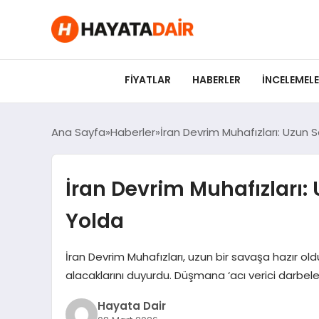
felix markets pro
felix markets finans
felix markets 360
felix markets
felix markets yorum
FIYATLAR
HABERLER
İNCELEMEL
Ana Sayfa
Haberler
İran Devrim Muhafızları: Uzun S
İran Devrim Muhafızları: 
Yolda
İran Devrim Muhafızları, uzun bir savaşa hazır oldu
alacaklarını duyurdu. Düşmana ‘acı verici darbele
Hayata Dair