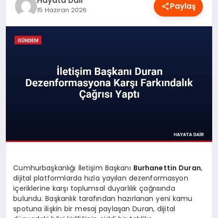
Hayata Dair
Paylaş
OYUN
15 Haziran 2026
RÜYA TABIRLERI
SAĞLIK
TEKNOLOJI
Cumhurbaşkanlığı İletişim Başkanı
Burhanettin Duran
,
dijital platformlarda hızla yayılan dezenformasyon
içeriklerine karşı toplumsal duyarlılık çağrısında
bulundu. Başkanlık tarafından hazırlanan yeni kamu
spotuna ilişkin bir mesaj paylaşan Duran, dijital