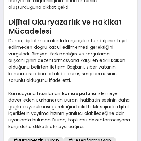
dünyadaki bilgi kirliliğinin ciddi bir tehlike
oluşturduğuna dikkat çekti.
Dijital Okuryazarlık ve Hakikat
Mücadelesi
Duran, dijital mecralarda karşılaşılan her bilginin teyit
edilmeden doğru kabul edilmemesi gerektiğini
vurguladı. Bireysel farkındalığın ve sorgulama
alışkanlığının dezenformasyona karşı en etkili kalkan
olduğunu belirten İletişim Başkanı, siber vatanın
korunması adına ortak bir duruş sergilenmesinin
zorunlu olduğunu ifade etti.
Kamuoyunu hazırlanan
kamu spotunu
izlemeye
davet eden Burhanettin Duran, hakikatin sesinin daha
güçlü duyurulması gerektiğini belirtti. Mesajında dijital
içeriklerin yayılma hızının yanıltıcı olabileceğine dair
uyarılarda bulunan Duran, toplumu dezenformasyona
karşı daha dikkatli olmaya çağırdı.
#Burhanettin Duran
#Dezenformasyon