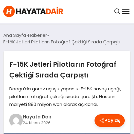
FIYATLAR
Ana Sayfa
Haberler
F-15K Jetleri Pilotların Fotoğraf Çektiği Sırada Çarpıştı
HABERLER
F-15K Jetleri Pilotların Fotoğraf
İNCELEMELER
Çektiği Sırada Çarpıştı
KRIPTO PARALAR
Daegu’da görev uçuşu yapan iki F-15K savaş uçağı,
pilotların fotoğraf çektiği sırada çarpıştı. Hasarın
maliyeti 880 milyon won olarak açıklandı.
KIMDIR?
Hayata Dair
Paylaş
NEDIR?
24 Nisan 2026