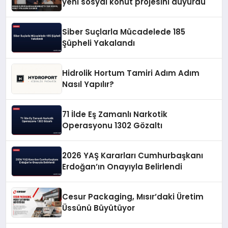
yeni sosyal konut projesini duyurdu
Siber Suçlarla Mücadelede 185
Şüpheli Yakalandı
Hidrolik Hortum Tamiri Adım Adım
Nasıl Yapılır?
71 İlde Eş Zamanlı Narkotik
Operasyonu 1302 Gözaltı
2026 YAŞ Kararları Cumhurbaşkanı
Erdoğan’ın Onayıyla Belirlendi
Cesur Packaging, Mısır’daki Üretim
Üssünü Büyütüyor