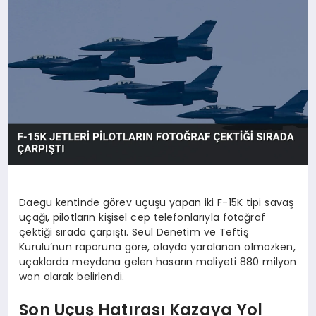
OYUN
RÜYA TABIRLERI
SAĞLIK
TEKNOLOJI
Daegu kentinde görev uçuşu yapan iki F-15K tipi savaş
uçağı, pilotların kişisel cep telefonlarıyla fotoğraf
çektiği sırada çarpıştı. Seul Denetim ve Teftiş
Kurulu’nun raporuna göre, olayda yaralanan olmazken,
uçaklarda meydana gelen hasarın maliyeti 880 milyon
won olarak belirlendi.
Son Uçuş Hatırası Kazaya Yol