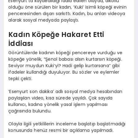
Esenyurt’ta kaydedildiği iddia edilen olayda, alkollü
olduğu öne sürülen bir kadın, ‘Kuki’ isimli köpeği evinin
penceresinden dışarı sarkıttı. Kadın, bu anları videoya
alarak sosyal medyada paylaştı.
Kadın Köpeğe Hakaret Etti
İddiası
Görüntülerde kadının köpeği pencereye vurduğu ve
köpeğe yönelik, “Şenol babası alsın kurtarsın köpeği.
Seviyor muydun Kuki’yi? Hadi gelip kurtarsana” gibi
ifadeler kullandığı duyuluyor. Bu sözler ve eylemler
tepki çekti.
‘Esenyurt son dakika’ adlı sosyal medya hesabından
paylaşılan video, kısa sürede yayıldı. Çok sayıda
kullanıcı, kadına yönelik yasal işlem yapılması
çağrısında bulundu.
Olayla ilgili yetkililerin inceleme başlatıp başlatmadığı
konusunda henüz resmi bir açıklama yapılmadı.