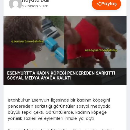
Hayata Dair
Paylaş
OYUN
27 Nisan 2026
RÜYA TABIRLERI
SAĞLIK
TEKNOLOJI
İstanbul’un Esenyurt ilçesinde bir kadının köpeğini
pencereden sarkıttığı görüntüler sosyal medyada
büyük tepki çekti. Görüntülerde, kadının köpeğe
yönelik sözleri ve eylemleri infiale yol açtı.