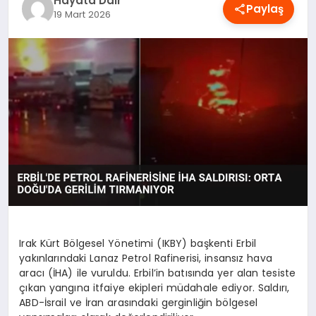
Hayata Dair
Paylaş
OYUN
19 Mart 2026
RÜYA TABIRLERI
SAĞLIK
TEKNOLOJI
Irak Kürt Bölgesel Yönetimi (IKBY) başkenti Erbil
yakınlarındaki Lanaz Petrol Rafinerisi, insansız hava
aracı (İHA) ile vuruldu. Erbil’in batısında yer alan tesiste
çıkan yangına itfaiye ekipleri müdahale ediyor. Saldırı,
ABD-İsrail ve İran arasındaki gerginliğin bölgesel