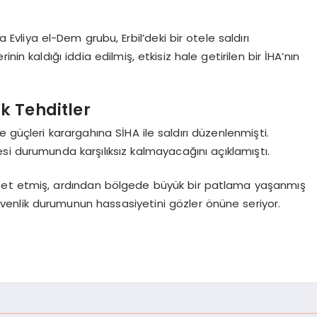
Evliya el-Dem grubu, Erbil’deki bir otele saldırı
in kaldığı iddia edilmiş, etkisiz hale getirilen bir İHA’nın
k Tehditler
 güçleri karargahına SİHA ile saldırı düzenlenmişti.
si durumunda karşılıksız kalmayacağını açıklamıştı.
isabet etmiş, ardından bölgede büyük bir patlama yaşanmış
i güvenlik durumunun hassasiyetini gözler önüne seriyor.