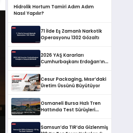
Hidrolik Hortum Tamiri Adım Adım
Nasıl Yapılır?
71 İlde Eş Zamanlı Narkotik
Operasyonu 1302 Gözaltı
2026 YAŞ Kararları
Cumhurbaşkanı Erdoğan’ın
Onayıyla Belirlendi
Cesur Packaging, Mısır’daki
Üretim Üssünü Büyütüyor
Osmaneli Bursa Hızlı Tren
Hattında Test Sürüşleri
Başlıyor
Samsun’da TIR’da Gizlenmiş