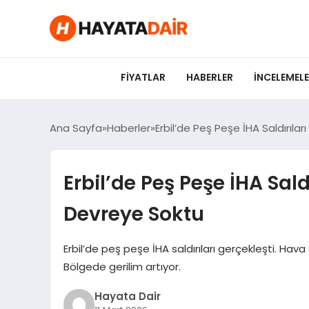
FIYATLAR
HABERLER
İNCELEMEL
Ana Sayfa
Haberler
Erbil’de Peş Peşe İHA Saldırıl
Erbil’de Peş Peşe İHA Sal
Devreye Soktu
Erbil’de peş peşe İHA saldırıları gerçekleşti. Hav
Bölgede gerilim artıyor.
Hayata Dair