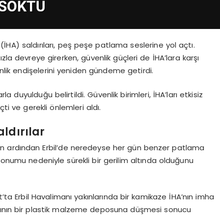
(İHA) saldırıları, peş peşe patlama seslerine yol açtı.
zla devreye girerken, güvenlik güçleri de İHA’lara karşı
lik endişelerini yeniden gündeme getirdi.
la duyulduğu belirtildi. Güvenlik birimleri, İHA’ları etkisiz
 ve gerekli önlemleri aldı.
ldırılar
rıların ardından Erbil’de neredeyse her gün benzer patlama
 konumu nedeniyle sürekli bir gerilim altında olduğunu
a Erbil Havalimanı yakınlarında bir kamikaze İHA’nın imha
larının bir plastik malzeme deposuna düşmesi sonucu