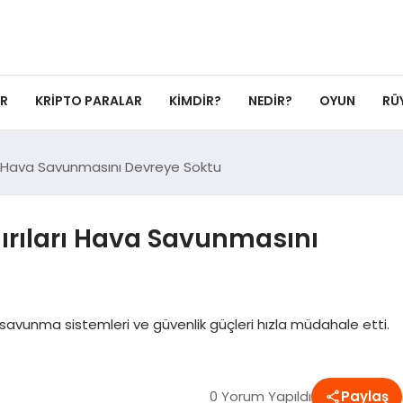
ER
KRIPTO PARALAR
KIMDIR?
NEDIR?
OYUN
RÜ
arı Hava Savunmasını Devreye Soktu
dırıları Hava Savunmasını
a savunma sistemleri ve güvenlik güçleri hızla müdahale etti.
0 Yorum Yapıldı
Paylaş