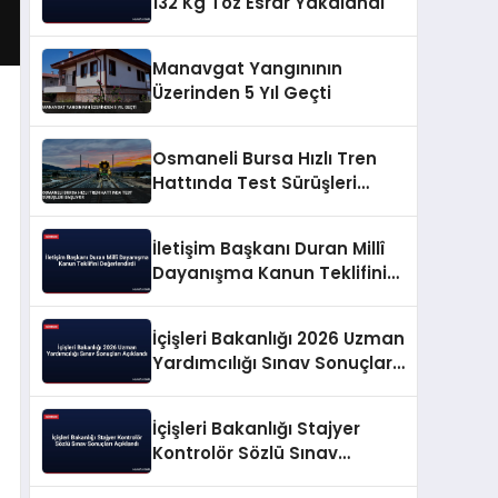
132 Kg Toz Esrar Yakalandı
Manavgat Yangınının
Üzerinden 5 Yıl Geçti
Osmaneli Bursa Hızlı Tren
Hattında Test Sürüşleri
Başlıyor
İletişim Başkanı Duran Millî
Dayanışma Kanun Teklifini
Değerlendirdi
İçişleri Bakanlığı 2026 Uzman
Yardımcılığı Sınav Sonuçları
Açıklandı
İçişleri Bakanlığı Stajyer
Kontrolör Sözlü Sınav
Sonuçları Açıklandı