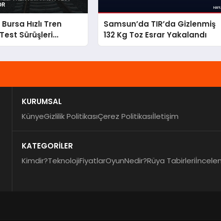
Bursa Hızlı Tren
Samsun’da TIR’da Gizlenmiş
Test Sürüşleri
132 Kg Toz Esrar Yakalandı
KURUMSAL
Künye
Gizlilik Politikası
Çerez Politikası
İletişim
KATEGORİLER
Kimdir?
Teknoloji
Fiyatlar
Oyun
Nedir?
Rüya Tabirleri
İncele