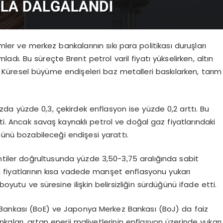
imler ve merkez bankalarının sıkı para politikası duruşları
ı. Bu süreçte Brent petrol varil fiyatı yükselirken, altın
 Küresel büyüme endişeleri baz metalleri baskılarken, tarım
zda yüzde 0,3, çekirdek enflasyon ise yüzde 0,2 arttı. Bu
tti. Ancak savaş kaynaklı petrol ve doğal gaz fiyatlarındaki
ünü bozabileceği endişesi yarattı.
entiler doğrultusunda yüzde 3,50-3,75 aralığında sabit
i fiyatlarının kısa vadede manşet enflasyonu yukarı
boyutu ve süresine ilişkin belirsizliğin sürdüğünü ifade etti.
 Bankası (BoE) ve Japonya Merkez Bankası (BoJ) da faiz
nkaları, artan enerji maliyetlerinin enflasyon üzerinde yukarı