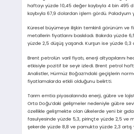
haftayı yüzde 10,45 değer kaybıyla 4 bin 495
kaybıyla 67,9 dolardan işlem gördü. Paladyum yü
Küresel büyümeye ilişkin temkinli görünüm ve fina
metallerin fiyatlarını baskıladı. Bakırda yüzde
yüzde 2,5 düşüş yaşandı. Kurşun ise yüzde 0,3 a
Brent petrolün varil fiyatı, enerji altyapılarını 
etkisiyle pozitif bir seyir izledi. Brent petrol
Analistler, Hürmüz Boğazı’ndaki geçişlerin nor
fiyatlamalarda etkili olduğunu belirtti.
Tarım emtia piyasalarında enerji, gübre ve lojistik
Orta Doğu’daki gelişmeler nedeniyle gübre sevk
özellikle gelişmekte olan ülkelerde yeni bir gıd
fasulyesinde yüzde 5,3, pirinçte yüzde 2,5 ve 
şekerde yüzde 8,8 ve pamukta yüzde 2,3 artış y