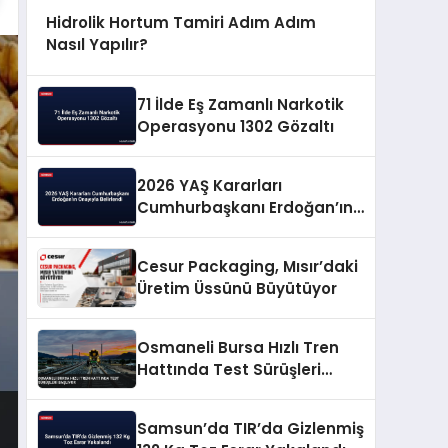
Hidrolik Hortum Tamiri Adım Adım
Nasıl Yapılır?
71 İlde Eş Zamanlı Narkotik
Operasyonu 1302 Gözaltı
2026 YAŞ Kararları
Cumhurbaşkanı Erdoğan’ın
Onayıyla Belirlendi
Cesur Packaging, Mısır’daki
Üretim Üssünü Büyütüyor
Osmaneli Bursa Hızlı Tren
Hattında Test Sürüşleri
Başlıyor
Samsun’da TIR’da Gizlenmiş