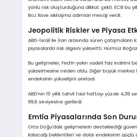
yönlü risk oluşturduğuna dikkat çekti. ECB bu yı
BoJ ilave sıkılaşma adımları mesajı verdi.
Jeopolitik Riskler ve Piyasa Etk
ABD-İsrail ile İran arasında süren çatışmaların 
piyasalarda risk algısını yükseltti. Hürmüz Bo
Bu gelişmeler, Fed’in yakın vadeli faiz indirimi bek
yükselmesine neden oldu. Diğer büyük merkez ba
endeksinin yükselişini sınırladı.
ABD’nin 10 yıllık tahvil faizi haftayı yüzde 4,3
99,6 seviyesine geriledi.
Emtia Piyasalarında Son Dur
Orta Doğu’daki gelişmelerin desteklediği güvenli
kalacağı beklentileri ve dolar endeksinin güçlü 