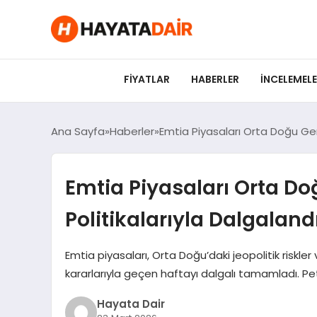
FIYATLAR
HABERLER
İNCELEMEL
Ana Sayfa
Haberler
Emtia Piyasaları Orta Doğu Geri
Emtia Piyasaları Orta Do
Politikalarıyla Dalgaland
Emtia piyasaları, Orta Doğu’daki jeopolitik riskl
kararlarıyla geçen haftayı dalgalı tamamladı. Pet
Hayata Dair