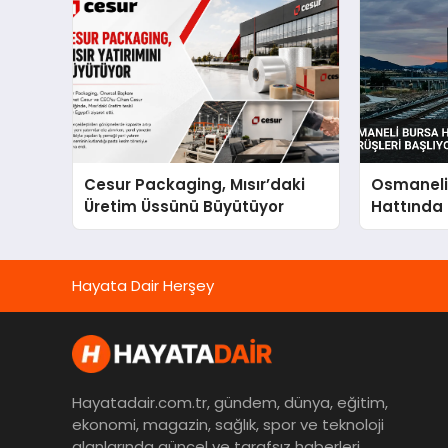
Cesur Packaging, Mısır’daki
Osmaneli 
Üretim Üssünü Büyütüyor
Hattında 
Başlıyor
Hayata Dair Herşey
Hayatadair.com.tr, gündem, dünya, eğitim,
ekonomi, magazin, sağlık, spor ve teknoloji
alanlarında güncel ve tarafsız haberleri