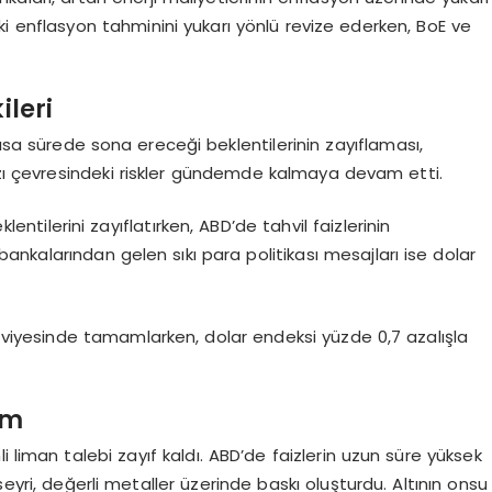
lki enflasyon tahminini yukarı yönlü revize ederken, BoE ve
ileri
kısa sürede sona ereceği beklentilerinin zayıflaması,
ğazı çevresindeki riskler gündemde kalmaya devam etti.
lentilerini zayıflatırken, ABD’de tahvil faizlerinin
nkalarından gelen sıkı para politikası mesajları ise dolar
9 seviyesinde tamamlarken, dolar endeksi yüzde 0,7 azalışla
um
 liman talebi zayıf kaldı. ABD’de faizlerin uzun süre yüksek
seyri, değerli metaller üzerinde baskı oluşturdu. Altının onsu