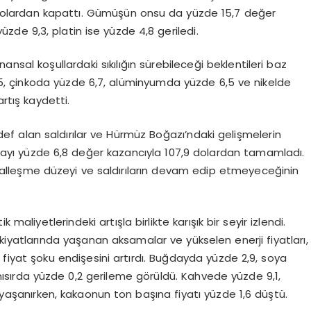
 dolardan kapattı. Gümüşün onsu da yüzde 15,7 değer
zde 9,3, platin ise yüzde 4,8 geriledi.
nsal koşullardaki sıkılığın sürebileceği beklentileri baz
 6,5, çinkoda yüzde 6,7, alüminyumda yüzde 6,5 ve nikelde
rtış kaydetti.
hedef alan saldırılar ve Hürmüz Boğazı’ndaki gelişmelerin
 haftayı yüzde 6,8 değer kazancıyla 107,9 dolardan tamamladı.
malleşme düzeyi ve saldırıların devam edip etmeyeceğinin
 maliyetlerindeki artışla birlikte karışık bir seyir izlendi.
iyatlarında yaşanan aksamalar ve yükselen enerji fiyatları,
a fiyat şoku endişesini artırdı. Buğdayda yüzde 2,9, soya
mısırda yüzde 0,2 gerileme görüldü. Kahvede yüzde 9,1,
aşanırken, kakaonun ton başına fiyatı yüzde 1,6 düştü.