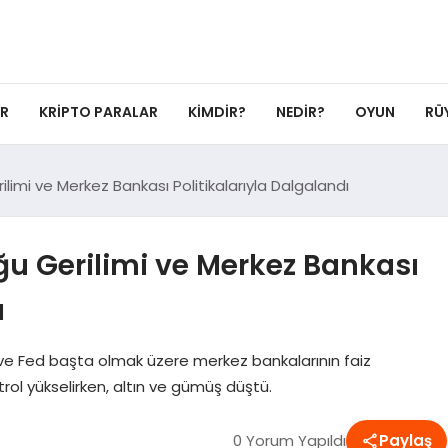
ER
KRIPTO PARALAR
KIMDIR?
NEDIR?
OYUN
RÜ
limi ve Merkez Bankası Politikalarıyla Dalgalandı
ğu Gerilimi ve Merkez Bankası
ı
er ve Fed başta olmak üzere merkez bankalarının faiz
rol yükselirken, altın ve gümüş düştü.
0 Yorum Yapıldı
Paylaş