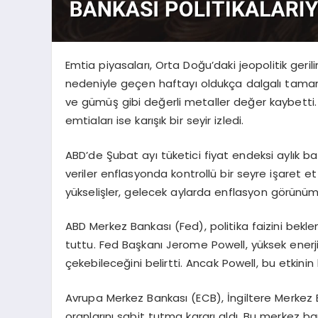
Emtia piyasaları, Orta Doğu’daki jeopolitik geril
nedeniyle geçen haftayı oldukça dalgalı tamamlad
ve gümüş gibi değerli metaller değer kaybetti.
emtiaları ise karışık bir seyir izledi.
ABD’de Şubat ayı tüketici fiyat endeksi aylık ba
veriler enflasyonda kontrollü bir seyre işaret e
yükselişler, gelecek aylarda enflasyon görünüm
ABD Merkez Bankası (Fed), politika faizini bekl
tuttu. Fed Başkanı Jerome Powell, yüksek enerj
çekebileceğini belirtti. Ancak Powell, bu etkinin 
Avrupa Merkez Bankası (ECB), İngiltere Merkez
oranlarını sabit tutma kararı aldı. Bu merkez ba