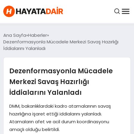
FIYATLAR
Ana Sayfa
Haberler
Dezenformasyonla Mücadele Merkezi Savaş Hazırlığı
İddialarını Yalanladı
HABERLER
Dezenformasyonla Mücadele
İNCELEMELER
Merkezi Savaş Hazırlığı
KRIPTO PARALAR
İddialarını Yalanladı
KIMDIR?
DMM, bakanlıklardaki kadro atamalarının savaş
hazırlığına işaret ettiği iddialarını yalanladı.
Atamaların afet ve acil durum koordinasyonu
NEDIR?
amaçlı olduğu belirtildi.