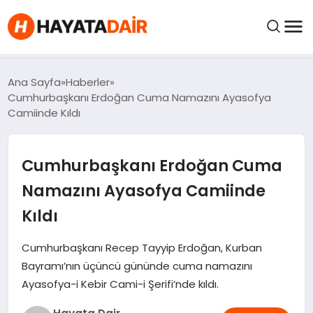
FIYATLAR
Ana Sayfa
Haberler
Cumhurbaşkanı Erdoğan Cuma Namazını Ayasofya
Camiinde Kıldı
HABERLER
Cumhurbaşkanı Erdoğan Cuma
İNCELEMELER
Namazını Ayasofya Camiinde
KRIPTO PARALAR
Kıldı
KIMDIR?
Cumhurbaşkanı Recep Tayyip Erdoğan, Kurban
Bayramı’nın üçüncü gününde cuma namazını
Ayasofya-i Kebir Cami-i Şerifi’nde kıldı.
NEDIR?