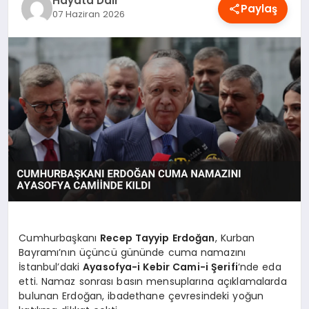
Hayata Dair
Paylaş
OYUN
07 Haziran 2026
RÜYA TABIRLERI
SAĞLIK
TEKNOLOJI
Cumhurbaşkanı
Recep Tayyip Erdoğan
, Kurban
Bayramı’nın üçüncü gününde cuma namazını
İstanbul’daki
Ayasofya-i Kebir Cami-i Şerifi
‘nde eda
etti. Namaz sonrası basın mensuplarına açıklamalarda
bulunan Erdoğan, ibadethane çevresindeki yoğun