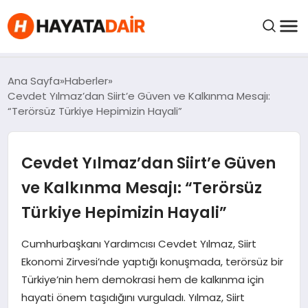
FIYATLAR
Ana Sayfa
Haberler
Cevdet Yılmaz’dan Siirt’e Güven ve Kalkınma Mesajı:
“Terörsüz Türkiye Hepimizin Hayali”
HABERLER
Cevdet Yılmaz’dan Siirt’e Güven
İNCELEMELER
ve Kalkınma Mesajı: “Terörsüz
KRIPTO PARALAR
Türkiye Hepimizin Hayali”
KIMDIR?
Cumhurbaşkanı Yardımcısı Cevdet Yılmaz, Siirt
Ekonomi Zirvesi’nde yaptığı konuşmada, terörsüz bir
Türkiye’nin hem demokrasi hem de kalkınma için
NEDIR?
hayati önem taşıdığını vurguladı. Yılmaz, Siirt