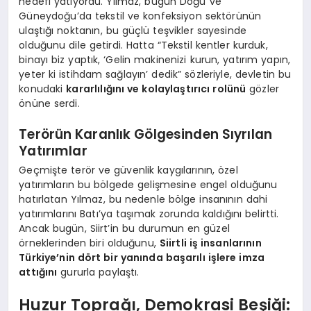
hedefi yatıyordu. Yılmaz, bugün Doğu ve
Güneydoğu’da tekstil ve konfeksiyon sektörünün
ulaştığı noktanın, bu güçlü teşvikler sayesinde
olduğunu dile getirdi. Hatta “Tekstil kentler kurduk,
binayı biz yaptık, ‘Gelin makinenizi kurun, yatırım yapın,
yeter ki istihdam sağlayın’ dedik” sözleriyle, devletin bu
konudaki
kararlılığını ve kolaylaştırıcı rolünü
gözler
önüne serdi.
Terörün Karanlık Gölgesinden Sıyrılan
Yatırımlar
Geçmişte terör ve güvenlik kaygılarının, özel
yatırımların bu bölgede gelişmesine engel olduğunu
hatırlatan Yılmaz, bu nedenle bölge insanının dahi
yatırımlarını Batı’ya taşımak zorunda kaldığını belirtti.
Ancak bugün, Siirt’in bu durumun en güzel
örneklerinden biri olduğunu,
Siirtli iş insanlarının
Türkiye’nin dört bir yanında başarılı işlere imza
attığını
gururla paylaştı.
Huzur Toprağı, Demokrasi Beşiği: