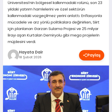
Üniversitesi’nin bölgesel kalkınmadaki rolünü, son 23
OYUN
yıldaki yatırım hamlelerini ve özel sektörün
kalkınmadaki vazgeçilmez yerini anlattı. Enflasyonla
RÜYA TABIRLERI
mücadele ve arz yönlü politikalara değinirken, Siirt
için planlanan Garzan Sulama Projesi ve 25 milyar
lirayı aşan Kurtalan Demiryolu gibi mega projelerin
SAĞLIK
müjdesini verdi.
TEKNOLOJI
Hayata Dair
Paylaş
18 Şubat 2026