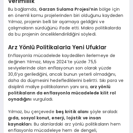
Verimlilik
Bu bağlamda,
Garzan Sulama Projesi’nin
bölge için
en önemli kamu projelerinden biri olduğunu kaydeden
Yılmaz, projenin belli bir aşamaya geldiğini ve
çalışmaların sürdüğünü ifade etti. Makro politikalarda
da bu projenin önceliklendirildiğini söyledi.
Arz Yönlü Politikalarla Yeni Ufuklar
Enflasyonla mücadelede kaydedilen ilerlemeye de
değinen Yılmaz, Mayıs 2024’te yüzde 75,5
seviyelerinde olan enflasyonun son olarak yüzde
30,6’ya gerilediğini, ancak bunun yeterli olmadığını,
daha da düşmesini hedeflediklerini belirtti. Sıkı para ve
disiplinli maliye politikalarının yanı sıra,
arz yönlü
politikaların da enflasyonla mücadelede kilit rol
oynadığını
vurguladı.
Yılmaz, bu çerçevede
beş kritik alanı
şöyle sıraladı:
gıda, sosyal konut, enerji, lojistik ve insan
kaynakları
. Bu alanlardaki arz yönlü politikaların hem
enflasyonla mücadeleye hem de dengeli,