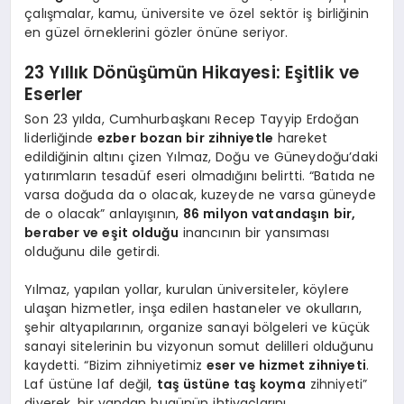
çalışmalar, kamu, üniversite ve özel sektör iş birliğinin
en güzel örneklerini gözler önüne seriyor.
23 Yıllık Dönüşümün Hikayesi: Eşitlik ve
Eserler
Son 23 yılda, Cumhurbaşkanı Recep Tayyip Erdoğan
liderliğinde
ezber bozan bir zihniyetle
hareket
edildiğinin altını çizen Yılmaz, Doğu ve Güneydoğu’daki
yatırımların tesadüf eseri olmadığını belirtti. “Batıda ne
varsa doğuda da o olacak, kuzeyde ne varsa güneyde
de o olacak” anlayışının,
86 milyon vatandaşın bir,
beraber ve eşit olduğu
inancının bir yansıması
olduğunu dile getirdi.
Yılmaz, yapılan yollar, kurulan üniversiteler, köylere
ulaşan hizmetler, inşa edilen hastaneler ve okulların,
şehir altyapılarının, organize sanayi bölgeleri ve küçük
sanayi sitelerinin bu vizyonun somut delilleri olduğunu
kaydetti. “Bizim zihniyetimiz
eser ve hizmet zihniyeti
.
Laf üstüne laf değil,
taş üstüne taş koyma
zihniyeti”
diyerek, bir yandan bugünün ihtiyaçlarını