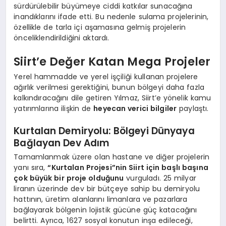
sürdürülebilir büyümeye ciddi katkılar sunacağına
inandıklarını ifade etti. Bu nedenle sulama projelerinin,
özellikle de tarla içi aşamasına gelmiş projelerin
önceliklendirildiğini aktardı.
Siirt’e Değer Katan Mega Projeler
Yerel hammadde ve yerel işçiliği kullanan projelere
ağırlık verilmesi gerektiğini, bunun bölgeyi daha fazla
kalkındıracağını dile getiren Yılmaz, Siirt’e yönelik kamu
yatırımlarına ilişkin de
heyecan verici bilgiler
paylaştı.
Kurtalan Demiryolu: Bölgeyi Dünyaya
Bağlayan Dev Adım
Tamamlanmak üzere olan hastane ve diğer projelerin
yanı sıra,
“Kurtalan Projesi”nin Siirt için başlı başına
çok büyük bir proje olduğunu
vurguladı. 25 milyar
liranın üzerinde dev bir bütçeye sahip bu demiryolu
hattının, üretim alanlarını limanlara ve pazarlara
bağlayarak bölgenin lojistik gücüne güç katacağını
belirtti. Ayrıca, 1627 sosyal konutun inşa edileceği,