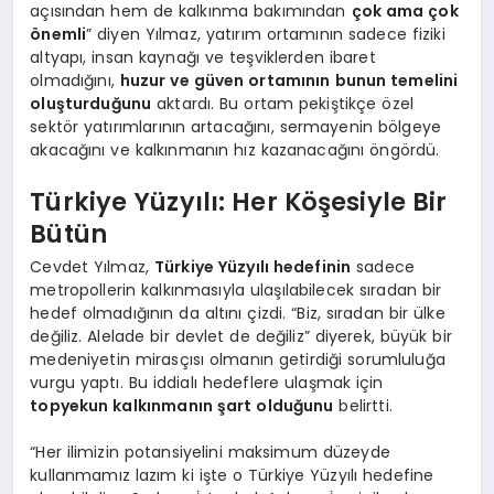
açısından hem de kalkınma bakımından
çok ama çok
önemli
” diyen Yılmaz, yatırım ortamının sadece fiziki
altyapı, insan kaynağı ve teşviklerden ibaret
olmadığını,
huzur ve güven ortamının bunun temelini
oluşturduğunu
aktardı. Bu ortam pekiştikçe özel
sektör yatırımlarının artacağını, sermayenin bölgeye
akacağını ve kalkınmanın hız kazanacağını öngördü.
Türkiye Yüzyılı: Her Köşesiyle Bir
Bütün
Cevdet Yılmaz,
Türkiye Yüzyılı hedefinin
sadece
metropollerin kalkınmasıyla ulaşılabilecek sıradan bir
hedef olmadığının da altını çizdi. “Biz, sıradan bir ülke
değiliz. Alelade bir devlet de değiliz” diyerek, büyük bir
medeniyetin mirasçısı olmanın getirdiği sorumluluğa
vurgu yaptı. Bu iddialı hedeflere ulaşmak için
topyekun kalkınmanın şart olduğunu
belirtti.
“Her ilimizin potansiyelini maksimum düzeyde
kullanmamız lazım ki işte o Türkiye Yüzyılı hedefine