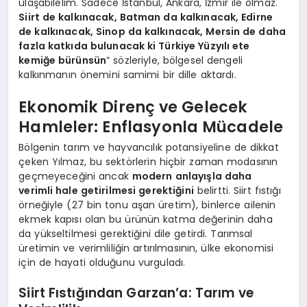
ulaşabilelim. Sadece İstanbul, Ankara, İzmir ile olmaz.
Siirt de kalkınacak, Batman da kalkınacak, Edirne
de kalkınacak, Sinop da kalkınacak, Mersin de daha
fazla katkıda bulunacak ki Türkiye Yüzyılı ete
kemiğe bürünsün
” sözleriyle, bölgesel dengeli
kalkınmanın önemini samimi bir dille aktardı.
Ekonomik Direnç ve Gelecek
Hamleler: Enflasyonla Mücadele
Bölgenin tarım ve hayvancılık potansiyeline de dikkat
çeken Yılmaz, bu sektörlerin hiçbir zaman modasının
geçmeyeceğini ancak
modern anlayışla daha
verimli hale getirilmesi gerektiğini
belirtti. Siirt fıstığı
örneğiyle (27 bin tonu aşan üretim), binlerce ailenin
ekmek kapısı olan bu ürünün katma değerinin daha
da yükseltilmesi gerektiğini dile getirdi. Tarımsal
üretimin ve verimliliğin artırılmasının, ülke ekonomisi
için de hayati olduğunu vurguladı.
Siirt Fıstığından Garzan’a: Tarım ve