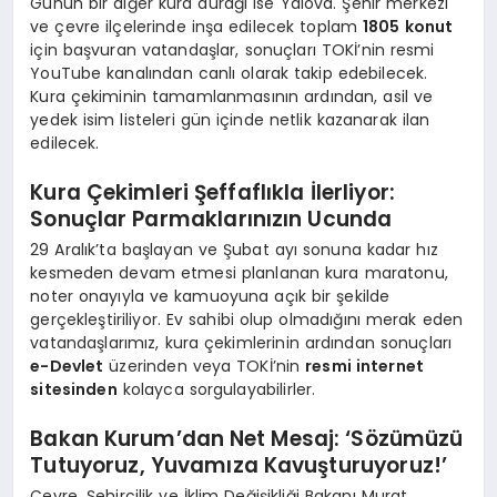
Günün bir diğer kura durağı ise Yalova. Şehir merkezi
ve çevre ilçelerinde inşa edilecek toplam
1805 konut
için başvuran vatandaşlar, sonuçları TOKİ’nin resmi
YouTube kanalından canlı olarak takip edebilecek.
Kura çekiminin tamamlanmasının ardından, asil ve
yedek isim listeleri gün içinde netlik kazanarak ilan
edilecek.
Kura Çekimleri Şeffaflıkla İlerliyor:
Sonuçlar Parmaklarınızın Ucunda
29 Aralık’ta başlayan ve Şubat ayı sonuna kadar hız
kesmeden devam etmesi planlanan kura maratonu,
noter onayıyla ve kamuoyuna açık bir şekilde
gerçekleştiriliyor. Ev sahibi olup olmadığını merak eden
vatandaşlarımız, kura çekimlerinin ardından sonuçları
e-Devlet
üzerinden veya TOKİ’nin
resmi internet
sitesinden
kolayca sorgulayabilirler.
Bakan Kurum’dan Net Mesaj: ‘Sözümüzü
Tutuyoruz, Yuvamıza Kavuşturuyoruz!’
Çevre, Şehircilik ve İklim Değişikliği Bakanı Murat