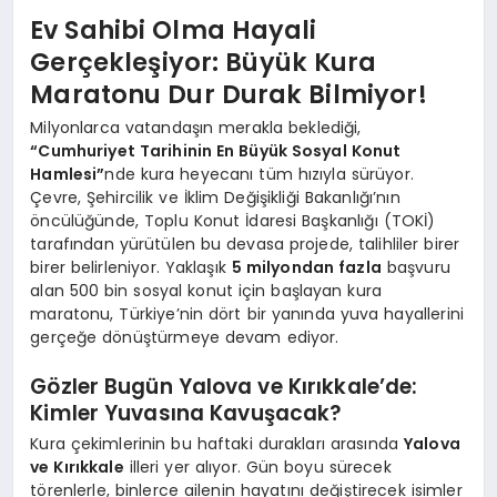
Ev Sahibi Olma Hayali
Gerçekleşiyor: Büyük Kura
Maratonu Dur Durak Bilmiyor!
Milyonlarca vatandaşın merakla beklediği,
“Cumhuriyet Tarihinin En Büyük Sosyal Konut
Hamlesi”
nde kura heyecanı tüm hızıyla sürüyor.
Çevre, Şehircilik ve İklim Değişikliği Bakanlığı’nın
öncülüğünde, Toplu Konut İdaresi Başkanlığı (TOKİ)
tarafından yürütülen bu devasa projede, talihliler birer
birer belirleniyor. Yaklaşık
5 milyondan fazla
başvuru
alan 500 bin sosyal konut için başlayan kura
maratonu, Türkiye’nin dört bir yanında yuva hayallerini
gerçeğe dönüştürmeye devam ediyor.
Gözler Bugün Yalova ve Kırıkkale’de:
Kimler Yuvasına Kavuşacak?
Kura çekimlerinin bu haftaki durakları arasında
Yalova
ve Kırıkkale
illeri yer alıyor. Gün boyu sürecek
törenlerle, binlerce ailenin hayatını değiştirecek isimler