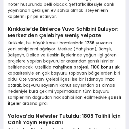
noter huzurunda belli olacak. Şeffaflık ilkesiyle canlı
yayınlanan çekilişler, ev sahibi olmak isteyenlerin
kalplerini pır pır ettiriyor.
Kırıkkale’de Binlerce Yuva Sahibini Buluyor:
Merkez’den Çelebi’ye Geniş Yelpaze
Kırıkkale, bu büyük konut hamlesinde
1736
yuvanın
yeni sahiplerini ağırlıyor. Merkez (Yahşihan), Bahşılı,
Balışeyh, Delice ve Keskin ilçelerinde yoğun ilgi gören
projelere yapılan başvurular arasından şanslı isimler
belirlenecek. Özellikle
Yahşihan projesi, 1100 konutluk
kapasitesiyle en çok başvuru toplayan bölgelerden biri
oldu. Öte yandan, Çelebi ilçesi ise bir istisnaya imza
atarak, başvuru sayısının konut sayısından az olması
nedeniyle kura çekimi yapılmaksızın tüm başvuru
sahiplerinin doğrudan hak sahibi ilan edilmesiyle
şanslı
ilçeler
arasına girdi.
Yalova’da Nefesler Tutuldu: 1805 Talihli İçin
Canlı Yayın Heyecanı