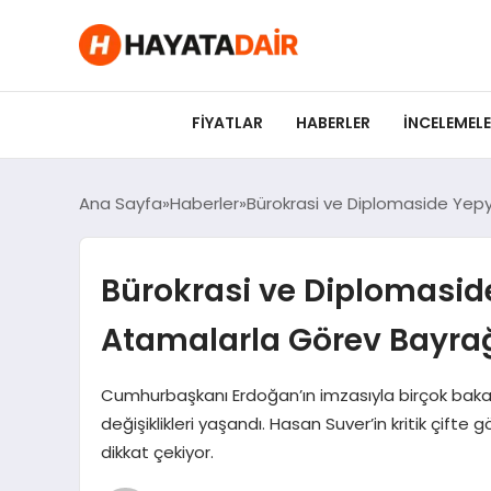
FIYATLAR
HABERLER
İNCELEMEL
Ana Sayfa
Haberler
Bürokrasi ve Diplomaside Yepyen
Bürokrasi ve Diplomaside 
Atamalarla Görev Bayrağı
Cumhurbaşkanı Erdoğan’ın imzasıyla birçok bakanl
değişiklikleri yaşandı. Hasan Suver’in kritik çifte 
dikkat çekiyor.