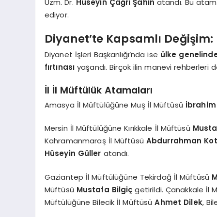
Uzm. Dr.
Hüseyin Çağrı Şahin
atandı. Bu atama,
ediyor.
Diyanet’te Kapsamlı Değişim:
Diyanet İşleri Başkanlığı’nda ise
ülke genelind
fırtınası
yaşandı. Birçok ilin manevi rehberleri d
İl İl Müftülük Atamaları
Amasya İl Müftülüğüne Muş İl Müftüsü
İbrahim
Mersin İl Müftülüğüne Kırıkkale İl Müftüsü
Musta
Kahramanmaraş İl Müftüsü
Abdurrahman Ko
Hüseyin Güller
atandı.
Gaziantep İl Müftülüğüne Tekirdağ İl Müftüsü
M
Müftüsü
Mustafa Bilgiç
getirildi. Çanakkale İl
Müftülüğüne Bilecik İl Müftüsü
Ahmet Dilek
, Bi