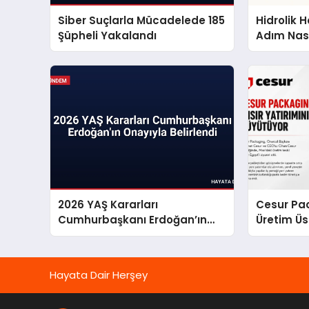
Siber Suçlarla Mücadelede 185
Hidrolik 
Şüpheli Yakalandı
Adım Nası
2026 YAŞ Kararları
Cesur Pac
Cumhurbaşkanı Erdoğan’ın
Üretim Ü
Onayıyla Belirlendi
Hayata Dair Herşey