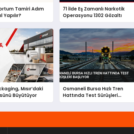
Hortum Tamiri Adım
71 İlde Eş Zamanlı Narkotik
l Yapılır?
Operasyonu 1302 Gözaltı
kaging, Mısır’daki
Osmaneli Bursa Hızlı Tren
ssünü Büyütüyor
Hattında Test Sürüşleri
Başlıyor