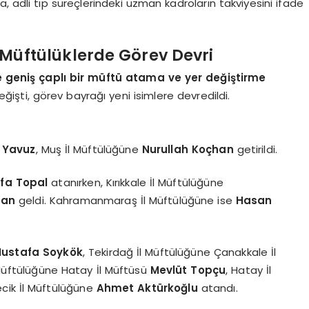
 adli tıp süreçlerindeki uzman kadroların takviyesini ifade
 Müftülüklerde Görev Devri
e geniş çaplı bir müftü atama ve yer değiştirme
eğişti, görev bayrağı yeni isimlere devredildi.
 Yavuz
, Muş İl Müftülüğüne
Nurullah Koçhan
getirildi.
fa Topal
atanırken, Kırıkkale İl Müftülüğüne
tan
geldi. Kahramanmaraş İl Müftülüğüne ise
Hasan
ustafa Soykök
, Tekirdağ İl Müftülüğüne Çanakkale İl
 Müftülüğüne Hatay İl Müftüsü
Mevlüt Topçu
, Hatay İl
lecik İl Müftülüğüne
Ahmet Aktürkoğlu
atandı.