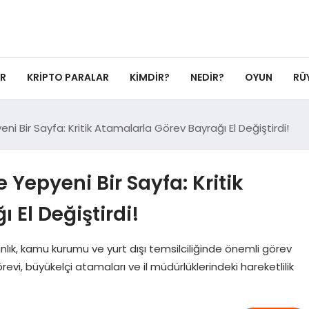
ER
KRIPTO PARALAR
KIMDIR?
NEDIR?
OYUN
RÜ
i Bir Sayfa: Kritik Atamalarla Görev Bayrağı El Değiştirdi!
Yepyeni Bir Sayfa: Kritik
 El Değiştirdi!
ık, kamu kurumu ve yurt dışı temsilciliğinde önemli görev
görevi, büyükelçi atamaları ve il müdürlüklerindeki hareketlilik