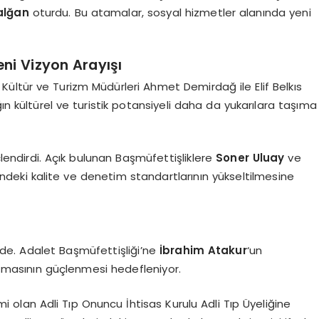
alğan
oturdu. Bu atamalar, sosyal hizmetler alanında yeni
Yeni Vizyon Arayışı
l Kültür ve Turizm Müdürleri Ahmet Demirdağ ile Elif Belkıs
ın kültürel ve turistik potansiyeli daha da yukarılara taşıma
çlendirdi. Açık bulunan Başmüfettişliklere
Soner Uluay
ve
ndeki kalite ve denetim standartlarının yükseltilmesine
de. Adalet Başmüfettişliği’ne
İbrahim Atakur
‘un
zmasının güçlenmesi hedefleniyor.
i olan Adli Tıp Onuncu İhtisas Kurulu Adli Tıp Üyeliğine