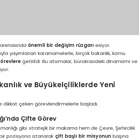
k arenasında
önemli bir değişim rüzgarı
esiyor.
yla yayımlanan kararnamelerle, birçok bakanlık, kamu
görevlere
getirildi. Bu atamalar, bürokrasideki dinamizmi ve
yor.
anlık ve Büyükelçiliklerde Yeni
de dikkat çeken görevlendirmelerle başladı.
ğı’nda Çifte Görev
anlığı gibi stratejik bir makama hem de Çevre, Şehircilik
cı bir pozisyona atanarak
çift başlı bir misyonun
başına