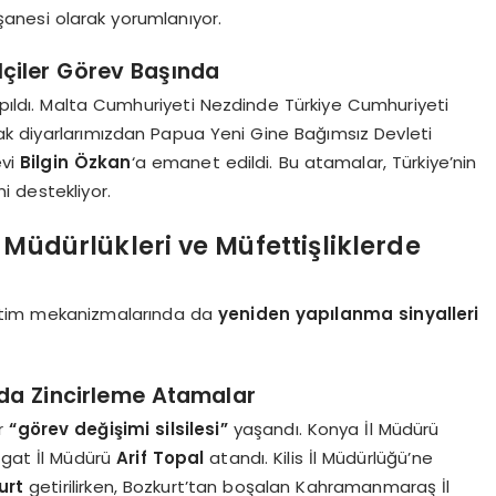
nişanesi olarak yorumlanıyor.
çiler Görev Başında
yapıldı. Malta Cumhuriyeti Nezdinde Türkiye Cumhuriyeti
uzak diyarlarımızdan Papua Yeni Gine Bağımsız Devleti
evi
Bilgin Özkan
‘a emanet edildi. Bu atamalar, Türkiye’nin
ni destekliyor.
 Müdürlükleri ve Müfettişliklerde
denetim mekanizmalarında da
yeniden yapılanma sinyalleri
nda Zincirleme Atamalar
ir
“görev değişimi silsilesi”
yaşandı. Konya İl Müdürü
zgat İl Müdürü
Arif Topal
atandı. Kilis İl Müdürlüğü’ne
urt
getirilirken, Bozkurt’tan boşalan Kahramanmaraş İl