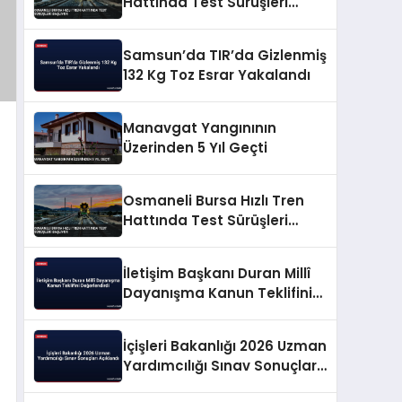
Hattında Test Sürüşleri
Başlıyor
Samsun’da TIR’da Gizlenmiş
132 Kg Toz Esrar Yakalandı
Manavgat Yangınının
Üzerinden 5 Yıl Geçti
Osmaneli Bursa Hızlı Tren
Hattında Test Sürüşleri
Başlıyor
İletişim Başkanı Duran Millî
Dayanışma Kanun Teklifini
Değerlendirdi
İçişleri Bakanlığı 2026 Uzman
Yardımcılığı Sınav Sonuçları
Açıklandı