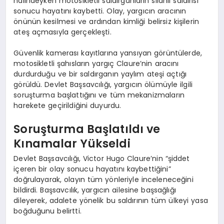
halindeyken motosikletli saldırganların silahlı saldırısı
sonucu hayatını kaybetti. Olay, yargıcın aracının
önünün kesilmesi ve ardından kimliği belirsiz kişilerin
ateş açmasıyla gerçekleşti.
Güvenlik kamerası kayıtlarına yansıyan görüntülerde,
motosikletli şahısların yargıç Claure’nin aracını
durdurduğu ve bir saldırganın yaylım ateşi açtığı
görüldü. Devlet Başsavcılığı, yargıcın ölümüyle ilgili
soruşturma başlattığını ve tüm mekanizmaların
harekete geçirildiğini duyurdu.
Soruşturma Başlatıldı ve
Kınamalar Yükseldi
Devlet Başsavcılığı, Victor Hugo Claure’nin “şiddet
içeren bir olay sonucu hayatını kaybettiğini”
doğrulayarak, olayın tüm yönleriyle inceleneceğini
bildirdi. Başsavcılık, yargıcın ailesine başsağlığı
dileyerek, adalete yönelik bu saldırının tüm ülkeyi yasa
boğduğunu belirtti.