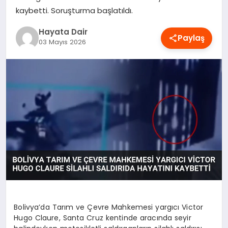
kaybetti. Soruşturma başlatıldı.
OYUN
Hayata Dair
Paylaş
RÜYA TABIRLERI
03 Mayıs 2026
SAĞLIK
TEKNOLOJI
Bolivya’da Tarım ve Çevre Mahkemesi yargıcı Victor
Hugo Claure, Santa Cruz kentinde aracında seyir