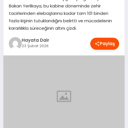
Bakan Yerlikaya, bu kabine döneminde zehir
OYUN
tacirlerinden elebaşlarına kadar tam 101 binden
fazla kişinin tutuklandığını belirtti ve mücadelenin
RÜYA TABIRLERI
kararlılıkla süreceğinin altını çizdi.
SAĞLIK
Hayata Dair
Paylaş
23 Şubat 2026
TEKNOLOJI