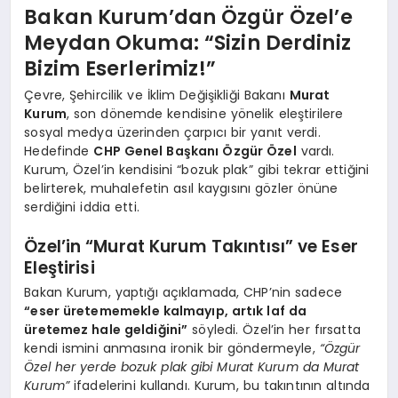
Bakan Kurum’dan Özgür Özel’e
Meydan Okuma: “Sizin Derdiniz
Bizim Eserlerimiz!”
Çevre, Şehircilik ve İklim Değişikliği Bakanı
Murat
Kurum
, son dönemde kendisine yönelik eleştirilere
sosyal medya üzerinden çarpıcı bir yanıt verdi.
Hedefinde
CHP Genel Başkanı Özgür Özel
vardı.
Kurum, Özel’in kendisini “bozuk plak” gibi tekrar ettiğini
belirterek, muhalefetin asıl kaygısını gözler önüne
serdiğini iddia etti.
Özel’in “Murat Kurum Takıntısı” ve Eser
Eleştirisi
Bakan Kurum, yaptığı açıklamada, CHP’nin sadece
“eser üretememekle kalmayıp, artık laf da
üretemez hale geldiğini”
söyledi. Özel’in her fırsatta
kendi ismini anmasına ironik bir göndermeyle,
“Özgür
Özel her yerde bozuk plak gibi Murat Kurum da Murat
Kurum”
ifadelerini kullandı. Kurum, bu takıntının altında