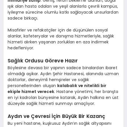
mimariye sahip
. Geniş, ferah bekleme alanları, doğal
ışık alan hasta odaları ve yeşil alanlarla çevrili kampüs,
iyileşme sürecine olumlu katkı sağlayacak unsurlardan
sadece birkaçı.
Misafirler ve refakatçiler için de düşünülen sosyal
alanlar, kafeteryalar ve danışma hizmetleriyle, sağlık
hizmeti alırken yaşanan zorlukları en aza indirmek
hedefleniyor.
Sağlık Ordusu Göreve Hazır
Böylesine devasa bir yapının sadece binalardan ibaret
olmadığı aşikar. Aydın Şehir Hastanesi, alanında uzman
doktorlar, deneyimli hemşireler ve sağlık
personellerinden oluşan
kalabalık ve nitelikli bir
ekiple hizmet verecek
. Hastane yönetimi, her branşta
en iyi kadroları bünyesine katarak, Aydın halkına en üst
düzeyde sağlık hizmeti sunmayı amaçlıyor.
Aydın ve Çevresi İçin Büyük Bir Kazanç
Bu yeni hastane, kuşkusuz Aydın’ın sağlık altyapısını