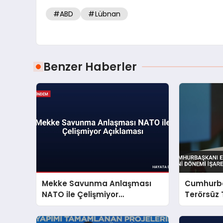
#ABD
#Lübnan
Benzer Haberler
Mekke Savunma Anlaşması
Cumhurba
NATO ile Çelişmiyor
Terörsüz 
Açıklaması
Dönemi İş