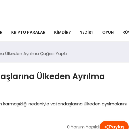
ER
KRIPTO PARALAR
KIMDIR?
NEDIR?
OYUN
RÜ
a Ülkeden Ayrılma Çağrısı Yaptı
aşlarına Ülkeden Ayrılma
n karmaşıklığı nedeniyle vatandaşlarına ülkeden ayrılmalarını
0 Yorum Yapıldı
Paylaş