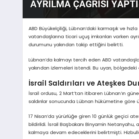
ABD Büyükelçiliği, Lübnan’daki karmaşık ve hız
vatandaşlarına ticari uçuş imkanları varken ayrı
durumunu yakından takip ettiğini belirtti.
Lübnan’da kalmayı tercih eden ABD vatandaşları
yakından izlemeleri istendi. Bu uyarı, bölgedeki 
İsrail Saldırıları ve Ateşkes 
İsrail ordusu, 2 Mart’tan itibaren Lübnan’ın gün
saldırılar sonucunda Lübnan hükümetine göre ülke
17 Nisan’da yürürlüğe giren 10 günlük geçici at
bildirildi. İsrail Başbakanı Binyamin Netanyahu, 
kalmaya devam edeceklerini belirtmişti. Hizbullah is