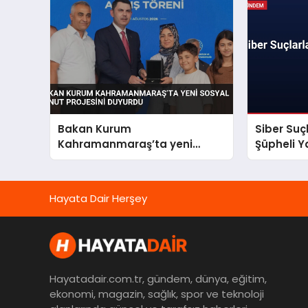
Bakan Kurum
Siber Suç
Kahramanmaraş’ta yeni
Şüpheli Y
sosyal konut projesini
duyurdu
Hayata Dair Herşey
Hayatadair.com.tr, gündem, dünya, eğitim,
ekonomi, magazin, sağlık, spor ve teknoloji