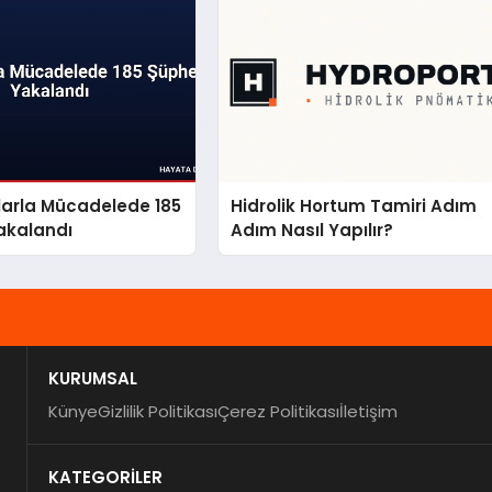
larla Mücadelede 185
Hidrolik Hortum Tamiri Adım
akalandı
Adım Nasıl Yapılır?
KURUMSAL
Künye
Gizlilik Politikası
Çerez Politikası
İletişim
KATEGORİLER