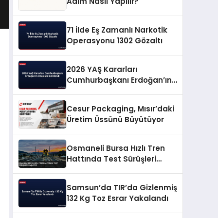
Adım Nasıl Yapılır?
71 İlde Eş Zamanlı Narkotik
Operasyonu 1302 Gözaltı
2026 YAŞ Kararları
Cumhurbaşkanı Erdoğan’ın
Onayıyla Belirlendi
Cesur Packaging, Mısır’daki
Üretim Üssünü Büyütüyor
Osmaneli Bursa Hızlı Tren
Hattında Test Sürüşleri
Başlıyor
Samsun’da TIR’da Gizlenmiş
132 Kg Toz Esrar Yakalandı