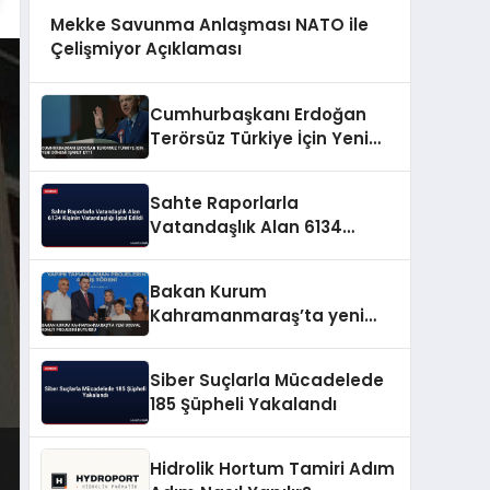
Mekke Savunma Anlaşması NATO ile
Çelişmiyor Açıklaması
Cumhurbaşkanı Erdoğan
Terörsüz Türkiye İçin Yeni
Dönemi İşaret Etti
Sahte Raporlarla
Vatandaşlık Alan 6134
Kişinin Vatandaşlığı İptal
Edildi
Bakan Kurum
Kahramanmaraş’ta yeni
sosyal konut projesini
duyurdu
Siber Suçlarla Mücadelede
185 Şüpheli Yakalandı
Hidrolik Hortum Tamiri Adım