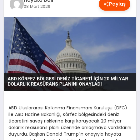
Hayata Dair
Paylaş
OYUN
08 Mart 2026
RÜYA TABIRLERI
SAĞLIK
TEKNOLOJI
ABD Uluslararası Kalkınma Finansmanı Kuruluşu (DFC)
ile ABD Hazine Bakanlığı, Körfez bölgesindeki deniz
ticaretini savaş risklerine karşı koruyacak 20 milyar
dolarlık reasürans planı üzerinde anlaşmaya vardıklarını
duyurdu. Başkan Donald Trump’ın onayıyla hayata