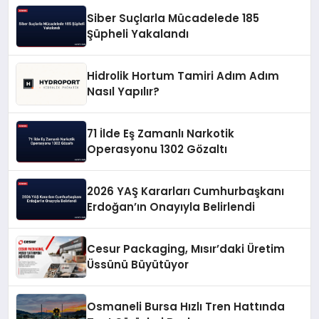
Siber Suçlarla Mücadelede 185
Şüpheli Yakalandı
Hidrolik Hortum Tamiri Adım Adım
Nasıl Yapılır?
71 İlde Eş Zamanlı Narkotik
Operasyonu 1302 Gözaltı
2026 YAŞ Kararları Cumhurbaşkanı
Erdoğan’ın Onayıyla Belirlendi
Cesur Packaging, Mısır’daki Üretim
Üssünü Büyütüyor
Osmaneli Bursa Hızlı Tren Hattında