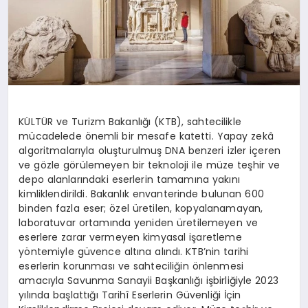
OYUN
RÜYA TABIRLERI
SAĞLIK
KÜLTÜR ve Turizm Bakanlığı (KTB), sahtecilikle
mücadelede önemli bir mesafe katetti. Yapay zekâ
TEKNOLOJI
algoritmalarıyla oluşturulmuş DNA benzeri izler içeren
ve gözle görülemeyen bir teknoloji ile müze teşhir ve
depo alanlarındaki eserlerin tamamına yakını
kimliklendirildi. Bakanlık envanterinde bulunan 600
binden fazla eser; özel üretilen, kopyalanamayan,
laboratuvar ortamında yeniden üretilemeyen ve
eserlere zarar vermeyen kimyasal işaretleme
yöntemiyle güvence altına alındı. KTB’nin tarihi
eserlerin korunması ve sahteciliğin önlenmesi
amacıyla Savunma Sanayii Başkanlığı işbirliğiyle 2023
yılında başlattığı Tarihî Eserlerin Güvenliği İçin