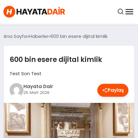
felix markets pro
felix markets finans
felix markets 360
felix markets
felix markets yorum
FIYATLAR
Ana Sayfa
Haberler
600 bin esere dijital kimlik
HABERLER
600 bin esere dijital kimlik
İNCELEMELER
Test Son Test
Hayata Dair
KRIPTO PARALAR
Paylaş
25 Mart 2026
KIMDIR?
NEDIR?