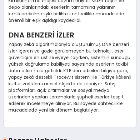
Kimliklendirme Projesi devam ediyor. Müze teşhir ve
depo alanlarındaki eserlerin tamamına yakınının
kimliklendirilmesiyle birlikte sahtecilikle mücadelede
önemli bir eşik aşıldığı kaydedildi.
DNA BENZERİ İZLER
Yapay zekâ algoritmalarıyla oluşturulmuş DNA benzeri
izler içeren ve gözle görülemeyen bu teknoloji, eser
güvenliğini en üst seviyeye taşırken, sistemin sunduğu
yüksek doğrulama kabiliyeti sayesinde eserlerin takibi
daha etkin hale getirildi. KTB’den edinilen bilgiye göre,
yapay zekâ destekli TraceArt sistemi ile Türkiye kökenli
kültür varlıkları küresel ölçekte de izleniyor. Satış
platformları, açık artırmalar ve sosyal medya
üzerinden yapılan taramalarla şüpheli eserler tespit
edilerek incelemeye alınıyor. Bu sayede sahtecilikle
mücadelede yeni bir dönem başlatılıyor.