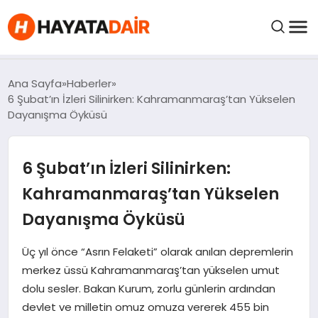
FIYATLAR
Ana Sayfa
Haberler
6 Şubat’ın İzleri Silinirken: Kahramanmaraş’tan Yükselen
Dayanışma Öyküsü
HABERLER
6 Şubat’ın İzleri Silinirken:
İNCELEMELER
Kahramanmaraş’tan Yükselen
KRIPTO PARALAR
Dayanışma Öyküsü
KIMDIR?
Üç yıl önce “Asrın Felaketi” olarak anılan depremlerin
merkez üssü Kahramanmaraş’tan yükselen umut
dolu sesler. Bakan Kurum, zorlu günlerin ardından
NEDIR?
devlet ve milletin omuz omuza vererek 455 bin