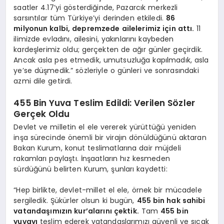
saatler 4.17’yi gösterdiğinde, Pazarcık merkezli
sarsıntılar tüm Türkiye’yi derinden etkiledi.
86
milyonun kalbi, depremzede ailelerimiz için attı.
11
ilimizde evladını, ailesini, yakınlarını kaybeden
kardeşlerimiz oldu; gerçekten de ağır günler geçirdik.
Ancak asla pes etmedik, umutsuzluğa kapılmadık, asla
ye’se düşmedik.” sözleriyle o günleri ve sonrasındaki
azmi dile getirdi.
455 Bin Yuva Teslim Edildi: Verilen Sözler
Gerçek Oldu
Devlet ve milletin el ele vererek yürüttüğü yeniden
inşa sürecinde önemli bir virajın dönüldüğünü aktaran
Bakan Kurum, konut teslimatlarına dair müjdeli
rakamları paylaştı. İnşaatların hız kesmeden
sürdüğünü belirten Kurum, şunları kaydetti:
“Hep birlikte, devlet-millet el ele, örnek bir mücadele
sergiledik. Şükürler olsun ki bugün,
455 bin hak sahibi
vatandaşımızın kur’alarını çektik.
Tam
455 bin
yuvayı
teslim ederek vatandaşlarımızı güvenli ve sıcak