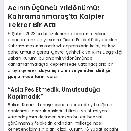
Acının Üçüncü Yıldönümü:
Kahramanmaraş’ta Kalpler
Tekrar Bir Attı
6 Şubat 2023’ün hafızalarımıza kazınan o yıkıcı
anından tam üç yıl sonra, “Asrın Felaketi” diye anılan
Kahramanmaraş merkezli depremlerin kalbi, bir kez
daha umutla çarptı. Çevre, Şehircilik ve İklim Değişikliği
Bakanı Kurum, bu anlamlı yıldönümünde
Kahramanmaraş’ta depremzede vatandaşlarla bir
araya gelerek,
dayanışmanın ve yeniden dirilişin
güçlü mesajlarını
verdi.
“Asla Pes Etmedik, Umutsuzluğa
Kapılmadık”
Bakan Kurum, konuşmasına depremde yitirdiğimiz
canlarımızı anarak başladı. 11 ilimizi ve 14 milyon
vatandaşımızı derinden sarsan bu eşi benzeri
görülmemiş felaketin ardından, milletçe nasıl
kenetlendiğimizin altını çizdi. Kurum, “6 Şubat sabahı,