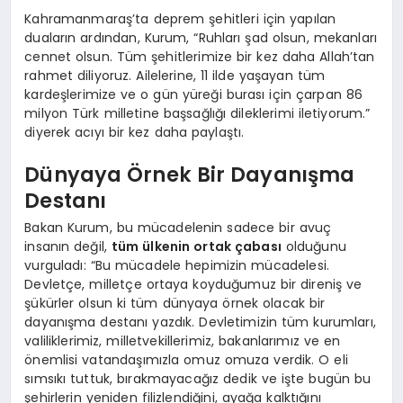
Kahramanmaraş’ta deprem şehitleri için yapılan
duaların ardından, Kurum, “Ruhları şad olsun, mekanları
cennet olsun. Tüm şehitlerimize bir kez daha Allah’tan
rahmet diliyoruz. Ailelerine, 11 ilde yaşayan tüm
kardeşlerimize ve o gün yüreği burası için çarpan 86
milyon Türk milletine başsağlığı dileklerimi iletiyorum.”
diyerek acıyı bir kez daha paylaştı.
Dünyaya Örnek Bir Dayanışma
Destanı
Bakan Kurum, bu mücadelenin sadece bir avuç
insanın değil,
tüm ülkenin ortak çabası
olduğunu
vurguladı: “Bu mücadele hepimizin mücadelesi.
Devletçe, milletçe ortaya koyduğumuz bir direniş ve
şükürler olsun ki tüm dünyaya örnek olacak bir
dayanışma destanı yazdık. Devletimizin tüm kurumları,
valiliklerimiz, milletvekillerimiz, bakanlarımız ve en
önemlisi vatandaşımızla omuz omuza verdik. O eli
sımsıkı tuttuk, bırakmayacağız dedik ve işte bugün bu
şehirlerin yeniden filizlendiğini, ayağa kalktığını