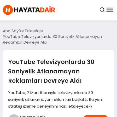
felix markets pro
felix markets finans
felix markets 360
felix markets
felix markets yorum
FIYATLAR
Ana Sayfa
Teknoloji
YouTube Televizyonlarda 30 Saniyelik Atlanamayan
Reklamları Devreye Aldı
HABERLER
YouTube Televizyonlarda 30
İNCELEMELER
Saniyelik Atlanamayan
KRIPTO PARALAR
Reklamları Devreye Aldı
KIMDIR?
YouTube, 2 Mart itibarıyla televizyonlarda 30
saniyelik atlanamayan reklamları başlattı. Bu yeni
strateji izleme deneyimini nasıl etkileyecek?
NEDIR?