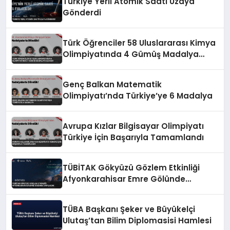
Türkiye Yerli Atomik Saati Uzaya
Gönderdi
Türk Öğrenciler 58 Uluslararası Kimya
Olimpiyatında 4 Gümüş Madalya
Kazandı
Genç Balkan Matematik
Olimpiyatı’nda Türkiye’ye 6 Madalya
Avrupa Kızlar Bilgisayar Olimpiyatı
Türkiye İçin Başarıyla Tamamlandı
TÜBİTAK Gökyüzü Gözlem Etkinliği
Afyonkarahisar Emre Gölünde
Yapılacak
TÜBA Başkanı Şeker ve Büyükelçi
Ulutaş’tan Bilim Diplomasisi Hamlesi