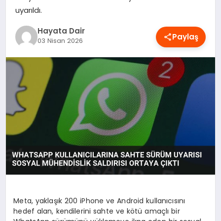
uyarıldı.
OYUN
Hayata Dair
Paylaş
RÜYA TABIRLERI
03 Nisan 2026
SAĞLIK
TEKNOLOJI
Meta, yaklaşık 200 iPhone ve Android kullanıcısını
hedef alan, kendilerini sahte ve kötü amaçlı bir