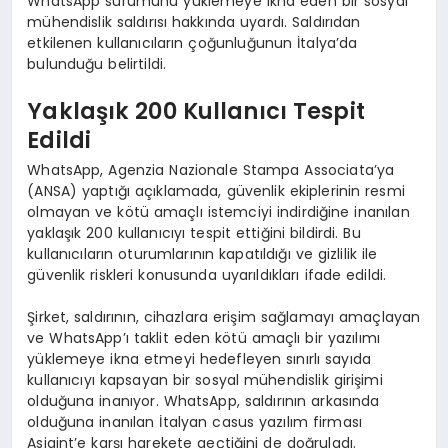
WhatsApp sürümünü yüklemeye ikna eden bir sosyal
mühendislik saldırısı hakkında uyardı. Saldırıdan
etkilenen kullanıcıların çoğunluğunun İtalya’da
bulunduğu belirtildi.
Yaklaşık 200 Kullanıcı Tespit
Edildi
WhatsApp, Agenzia Nazionale Stampa Associata’ya
(ANSA) yaptığı açıklamada, güvenlik ekiplerinin resmi
olmayan ve kötü amaçlı istemciyi indirdiğine inanılan
yaklaşık 200 kullanıcıyı tespit ettiğini bildirdi. Bu
kullanıcıların oturumlarının kapatıldığı ve gizlilik ile
güvenlik riskleri konusunda uyarıldıkları ifade edildi.
Şirket, saldırının, cihazlara erişim sağlamayı amaçlayan
ve WhatsApp’ı taklit eden kötü amaçlı bir yazılımı
yüklemeye ikna etmeyi hedefleyen sınırlı sayıda
kullanıcıyı kapsayan bir sosyal mühendislik girişimi
olduğuna inanıyor. WhatsApp, saldırının arkasında
olduğuna inanılan İtalyan casus yazılım firması
Asigint’e karşı harekete geçtiğini de doğruladı.