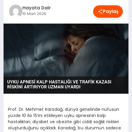
OYUN
Hayata Dair
Paylaş
15 Mart 2026
RÜYA TABIRLERI
SAĞLIK
TEKNOLOJI
Prof. Dr. Mehmet Karadağ, dünya genelinde nüfusun
yüzde 10 ila 15’ini etkileyen uyku apnesinin kalp
hastalıkları, diyabet ve obezite gibi ciddi sağlık riskleri
oluşturduğunu açıkladı. Karadağ, bu durumun sadece