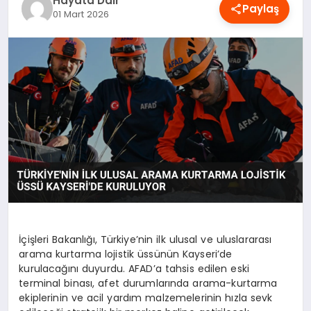
Hayata Dair
Paylaş
OYUN
01 Mart 2026
RÜYA TABIRLERI
SAĞLIK
TEKNOLOJI
İçişleri Bakanlığı, Türkiye’nin ilk ulusal ve uluslararası
arama kurtarma lojistik üssünün Kayseri’de
kurulacağını duyurdu. AFAD’a tahsis edilen eski
terminal binası, afet durumlarında arama-kurtarma
ekiplerinin ve acil yardım malzemelerinin hızla sevk