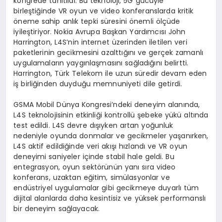
kongrede tanıtıldı. Bu teknoloji, 5G gücüyle
birleştiğinde VR oyun ve video konferanslarda kritik
öneme sahip anlık tepki süresini önemli ölçüde
iyileştiriyor. Nokia Avrupa Başkan Yardımcısı John
Harrington, L4S’nin internet üzerinden iletilen veri
paketlerinin gecikmesini azalttığını ve gerçek zamanlı
uygulamaların yaygınlaşmasını sağladığını belirtti.
Harrington, Türk Telekom ile uzun süredir devam eden
iş birliğinden duyduğu memnuniyeti dile getirdi.
GSMA Mobil Dünya Kongresi’ndeki deneyim alanında,
L4S teknolojisinin etkinliği kontrollü şebeke yükü altında
test edildi. L4S devre dışıyken artan yoğunluk
nedeniyle oyunda donmalar ve gecikmeler yaşanırken,
L4S aktif edildiğinde veri akışı hızlandı ve VR oyun
deneyimi saniyeler içinde stabil hale geldi. Bu
entegrasyon, oyun sektörünün yanı sıra video
konferans, uzaktan eğitim, simülasyonlar ve
endüstriyel uygulamalar gibi gecikmeye duyarlı tüm
dijital alanlarda daha kesintisiz ve yüksek performanslı
bir deneyim sağlayacak.