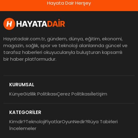
Hayata Dair Herşey
Hayatadair.com.tr, gündem, dünya, eğitim, ekonomi,
magazin, sağlık, spor ve teknoloji alanlarında güncel ve
tarafsız haberleri okuyucularıyla buluşturan kapsamlı
bir haber platformudur.
KURUMSAL
Künye
Gizlilik Politikası
Çerez Politikası
İletişim
KATEGORİLER
Kimdir?
Teknoloji
Fiyatlar
Oyun
Nedir?
Rüya Tabirleri
İncelemeler